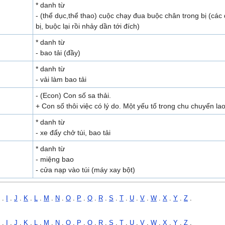
* danh từ
- (thể dục,thể thao) cuộc chạy đua buộc chân trong bị (các
bị, buộc lại rồi nhảy dần tới đích)
* danh từ
- bao tải (đầy)
* danh từ
- vải làm bao tải
- (Econ) Con số sa thải.
+ Con số thôi việc có lý do. Một yếu tố trong chu chuyển la
* danh từ
- xe đẩy chở túi, bao tải
* danh từ
- miệng bao
- cửa nạp vào túi (máy xay bột)
.
I
.
J
.
K
.
L
.
M
.
N
.
O
.
P
.
Q
.
R
.
S
.
T
.
U
.
V
.
W
.
X
.
Y
.
Z
.
.
I
.
J
.
K
.
L
.
M
.
N
.
O
.
P
.
Q
.
R
.
S
.
T
.
U
.
V
.
W
.
X
.
Y
.
Z
.