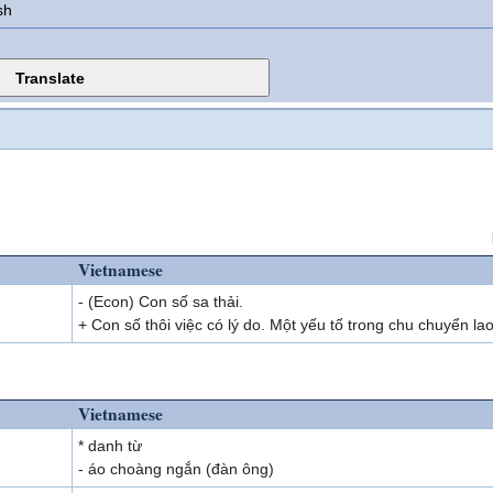
sh
Vietnamese
- (Econ) Con số sa thải.
+ Con số thôi việc có lý do. Một yếu tố trong chu chuyển la
Vietnamese
* danh từ
- áo choàng ngắn (đàn ông)