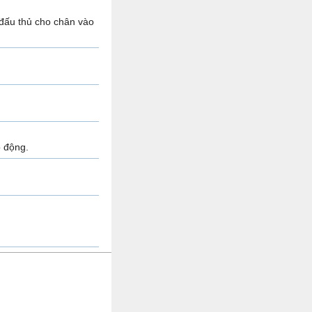
 đấu thủ cho chân vào
o động.