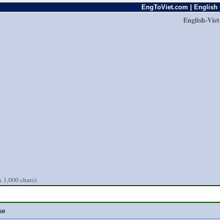
EngToViet.com | English 
English-Vie
 1,000 chars):
se