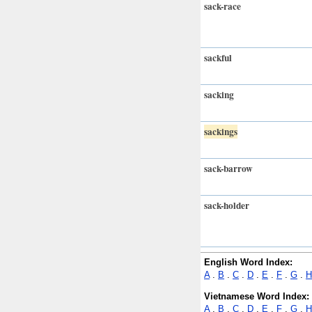
sack-race
sackful
sacking
sackings
sack-barrow
sack-holder
English Word Index:
A
.
B
.
C
.
D
.
E
.
F
.
G
.
H
Vietnamese Word Index:
A
.
B
.
C
.
D
.
E
.
F
.
G
.
H