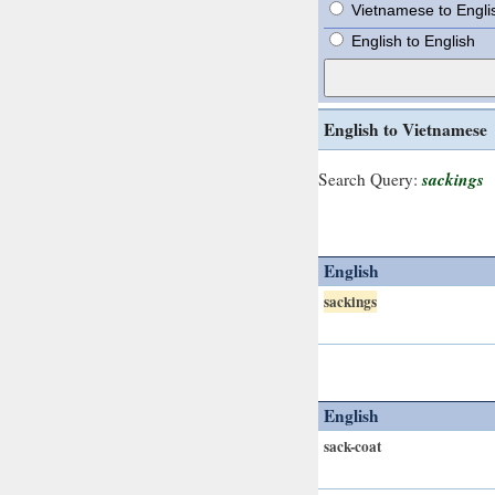
Vietnamese to Engli
English to English
English to Vietnamese
sackings
Search Query:
English
sackings
English
sack-coat