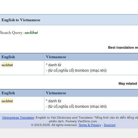
English to Vietnamese
Search Query:
sackbut
Best translation 
English
Vietnamese
sackbut
* danh từ
- (từ cổ,nghĩa cổ) trombon (nhạc khí)
May related
English
Vietnamese
sackbut
* danh từ
- (từ cổ,nghĩa cổ) trombon (nhạc khí)
Vietnamese Translator
. English to Viet Dictionary and Translator. Tiếng Anh vào từ điển tiếng vi
phiên dịch. Formely VietDicts.com.
© 2015-2026. All rights reserved.
Terms & Privacy
-
Sources