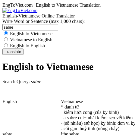
EngToViet.com | English to Vietnamese Translation
English-Vietnamese Online Translator
Write Word or Sentence (max 1,000 chars):
English to Vietnamese
Vietnamese to English
English to English
English to Vietnamese
Search Query:
sabre
English
Vietnamese
* danh từ
- kiếm lưỡi cong (của kỵ binh)
=a sabre cut+ nhát kiếm; sẹo vết kiếm
- (số nhiều) (sử học) kỵ binh; đơn vị k
- cái gạn thuỷ tinh (nóng chảy)
sabre
!the sabre