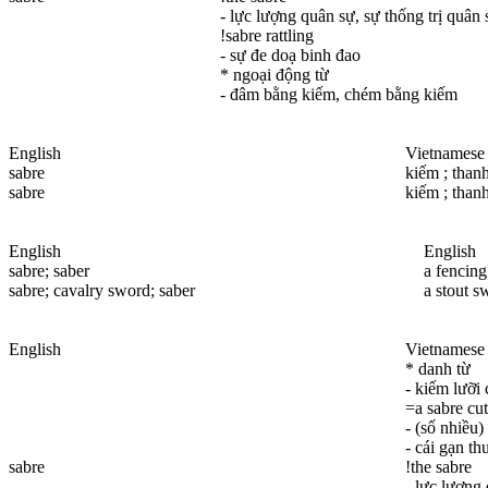
- lực lượng quân sự, sự thống trị quân 
!sabre rattling
- sự đe doạ binh đao
* ngoại động từ
- đâm bằng kiếm, chém bằng kiếm
English
Vietnamese
sabre
kiếm ; than
sabre
kiếm ; than
English
English
sabre
; saber
a fencing
sabre
; cavalry sword; saber
a stout s
English
Vietnamese
* danh từ
- kiếm lưỡi
=a sabre cu
- (số nhiều)
- cái gạn th
sabre
!the sabre
- lực lượng 