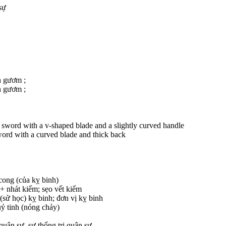
sự
h gươm ;
h gươm ;
 sword with a v-shaped blade and a slightly curved handle
word with a curved blade and thick back
 cong (của kỵ binh)
t+ nhát kiếm; sẹo vết kiếm
 (sử học) kỵ binh; đơn vị kỵ binh
uỷ tinh (nóng chảy)
quân sự, sự thống trị quân sự