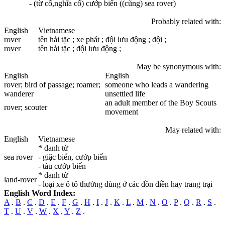
- (từ cổ,nghĩa cổ) cướp biển ((cũng) sea rover)
Probably related with:
English
Vietnamese
rover
tên hải tặc ; xe phát ; đội lưu động ; đội ;
rover
tên hải tặc ; đội lưu động ;
May be synonymous with:
English
English
rover
; bird of passage; roamer;
someone who leads a wandering
wanderer
unsettled life
an adult member of the Boy Scouts
rover
; scouter
movement
May related with:
English
Vietnamese
* danh từ
sea
rover
- giặc biển, cướp biển
- tàu cướp biển
* danh từ
land-
rover
- loại xe ô tô thường dùng ở các đồn điền hay trang trại
English Word Index:
A
.
B
.
C
.
D
.
E
.
F
.
G
.
H
.
I
.
J
.
K
.
L
.
M
.
N
.
O
.
P
.
Q
.
R
.
S
.
T
.
U
.
V
.
W
.
X
.
Y
.
Z
.