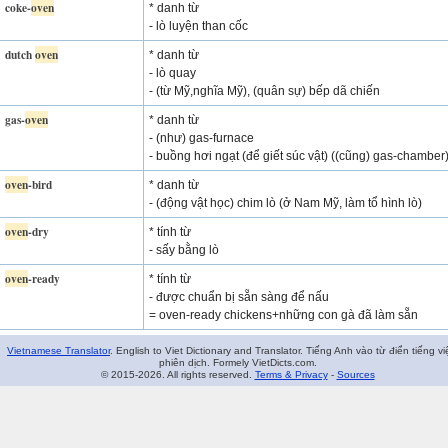
coke-
oven
* danh từ
- lò luyện than cốc
dutch
oven
* danh từ
- lò quay
- (từ Mỹ,nghĩa Mỹ), (quân sự) bếp dã chiến
gas-
oven
* danh từ
- (như) gas-furnace
- buồng hơi ngạt (để giết súc vật) ((cũng) gas-chamber
oven
-bird
* danh từ
- (động vật học) chim lò (ở Nam Mỹ, làm tổ hình lò)
oven
-dry
* tính từ
- sấy bằng lò
oven
-ready
* tính từ
- được chuẩn bị sẵn sàng để nấu
= oven-ready chickens+những con gà đã làm sẵn
Vietnamese Translator
. English to Viet Dictionary and Translator. Tiếng Anh vào từ điển tiếng vi
phiên dịch. Formely VietDicts.com.
© 2015-2026. All rights reserved.
Terms & Privacy
-
Sources