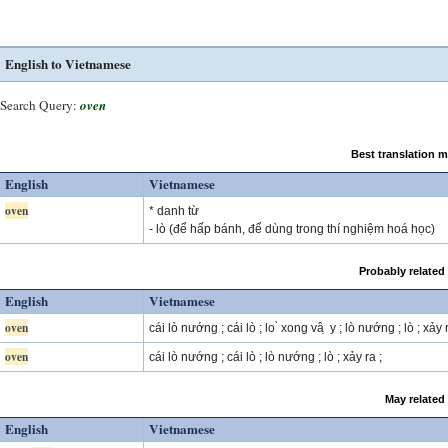
English to Vietnamese
Search Query:
oven
Best translation 
English
Vietnamese
oven
* danh từ
- lò (để hấp bánh, để dùng trong thí nghiệm hoá học)
Probably related
English
Vietnamese
oven
cái lò nướng ; cái lò ; lo ̀ xong vâ ̣ y ; lò nướng ; lò ; xảy r
oven
cái lò nướng ; cái lò ; lò nướng ; lò ; xảy ra ;
May related
English
Vietnamese