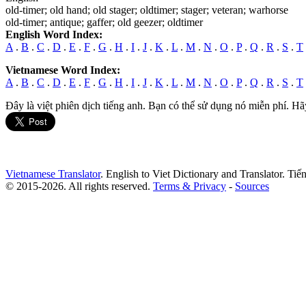
old-timer
; old hand; old stager; oldtimer; stager; veteran; warhorse
old-timer
; antique; gaffer; old geezer; oldtimer
English Word Index:
A
.
B
.
C
.
D
.
E
.
F
.
G
.
H
.
I
.
J
.
K
.
L
.
M
.
N
.
O
.
P
.
Q
.
R
.
S
.
T
Vietnamese Word Index:
A
.
B
.
C
.
D
.
E
.
F
.
G
.
H
.
I
.
J
.
K
.
L
.
M
.
N
.
O
.
P
.
Q
.
R
.
S
.
T
Đây là việt phiên dịch tiếng anh. Bạn có thể sử dụng nó miễn phí. Hã
Vietnamese Translator
. English to Viet Dictionary and Translator. Ti
© 2015-2026. All rights reserved.
Terms & Privacy
-
Sources