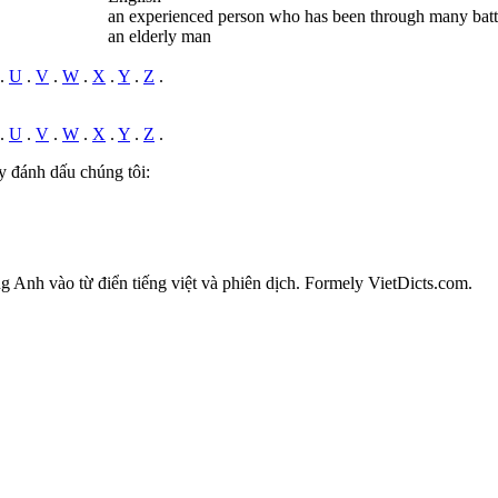
an experienced person who has been through many batt
an elderly man
.
U
.
V
.
W
.
X
.
Y
.
Z
.
.
U
.
V
.
W
.
X
.
Y
.
Z
.
y đánh dấu chúng tôi:
ếng Anh vào từ điển tiếng việt và phiên dịch. Formely VietDicts.com.