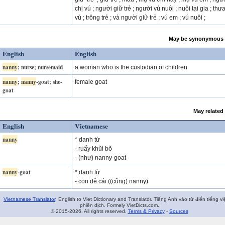
chị vú ; người giữ trẻ ; người vú nuôi ; nuôi tại gia ; thư
vú ; trông trẻ ; và người giữ trẻ ; vú em ; vú nuôi ;
May be synonymous 
English
English
nanny
; nurse; nursemaid
a woman who is the custodian of children
nanny
;
nanny
-goat; she-
female goat
goat
May related
English
Vietnamese
nanny
* danh từ
- ruấy khũi bõ
- (như) nanny-goat
nanny
-goat
* danh từ
- con dê cái ((cũng) nanny)
Vietnamese Translator
. English to Viet Dictionary and Translator. Tiếng Anh vào từ điển tiếng vi
phiên dịch. Formely VietDicts.com.
© 2015-2026. All rights reserved.
Terms & Privacy
-
Sources