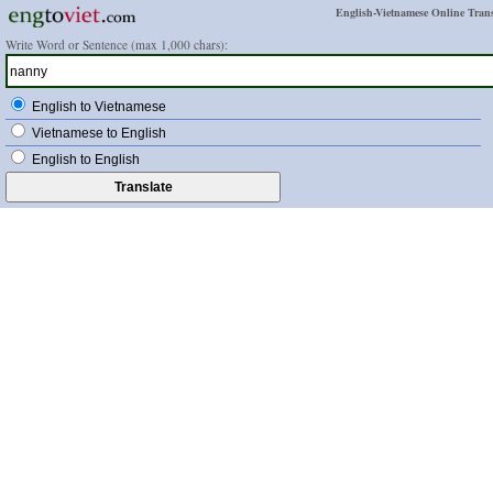
English-Vietnamese Online Trans
Write Word or Sentence (max 1,000 chars):
English to Vietnamese
Vietnamese to English
English to English