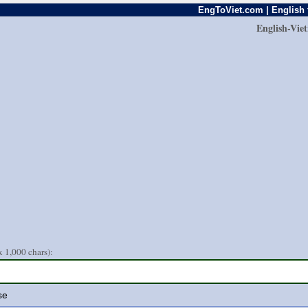
EngToViet.com | English 
English-Vie
 1,000 chars):
se