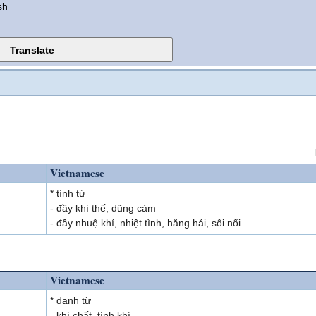
sh
Vietnamese
* tính từ
- đầy khí thế, dũng cảm
- đầy nhuệ khí, nhiệt tình, hăng hái, sôi nổi
Vietnamese
* danh từ
- khí chất, tính khí