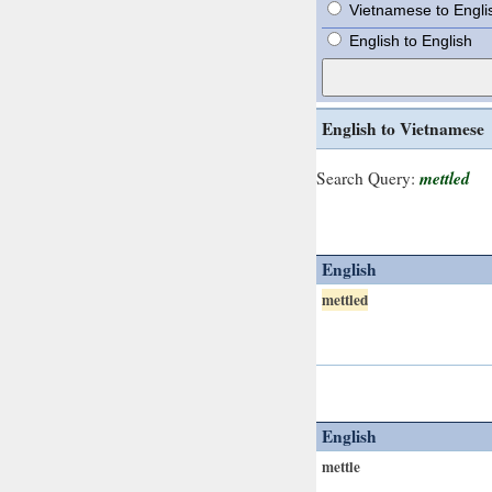
Vietnamese to Engli
English to English
English to Vietnamese
mettled
Search Query:
English
mettled
English
mettle