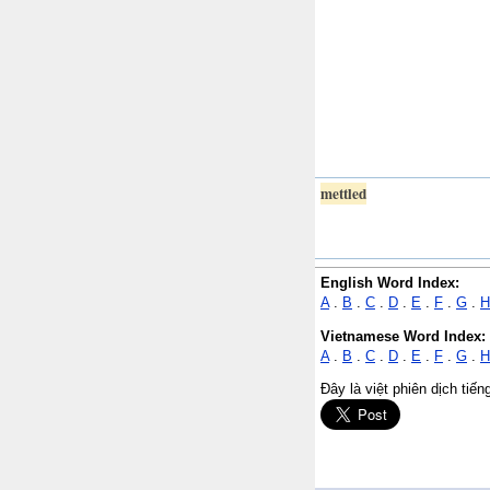
mettled
English Word Index:
A
.
B
.
C
.
D
.
E
.
F
.
G
.
H
Vietnamese Word Index:
A
.
B
.
C
.
D
.
E
.
F
.
G
.
H
Đây là việt phiên dịch tiế