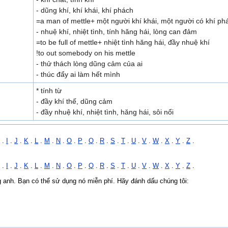
- dũng khí, khí khái, khí phách
=a man of mettle+ một người khí khái, một người có khí ph
- nhuệ khí, nhiệt tình, tính hăng hái, lòng can đảm
=to be full of mettle+ nhiệt tình hăng hái, đầy nhuệ khí
!to out somebody on his mettle
- thử thách lòng dũng cảm của ai
- thúc đẩy ai làm hết mình
* tính từ
- đầy khí thế, dũng cảm
- đầy nhuệ khí, nhiệt tình, hăng hái, sôi nổi
.
I
.
J
.
K
.
L
.
M
.
N
.
O
.
P
.
Q
.
R
.
S
.
T
.
U
.
V
.
W
.
X
.
Y
.
Z
.
.
I
.
J
.
K
.
L
.
M
.
N
.
O
.
P
.
Q
.
R
.
S
.
T
.
U
.
V
.
W
.
X
.
Y
.
Z
.
ng anh. Bạn có thể sử dụng nó miễn phí. Hãy đánh dấu chúng tôi: