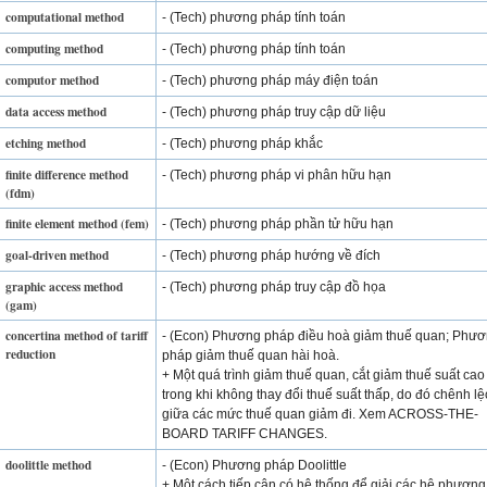
computational method
- (Tech) phương pháp tính toán
computing method
- (Tech) phương pháp tính toán
computor method
- (Tech) phương pháp máy điện toán
data access method
- (Tech) phương pháp truy cập dữ liệu
etching method
- (Tech) phương pháp khắc
finite difference method
- (Tech) phương pháp vi phân hữu hạn
(fdm)
finite element method (fem)
- (Tech) phương pháp phần tử hữu hạn
goal-driven method
- (Tech) phương pháp hướng về đích
graphic access method
- (Tech) phương pháp truy cập đồ họa
(gam)
concertina method of tariff
- (Econ) Phương pháp điều hoà giảm thuế quan; Phư
reduction
pháp giảm thuế quan hài hoà.
+ Một quá trình giảm thuế quan, cắt giảm thuế suất cao
trong khi không thay đổi thuế suất thấp, do đó chênh l
giữa các mức thuế quan giảm đi. Xem ACROSS-THE-
BOARD TARIFF CHANGES.
doolittle method
- (Econ) Phương pháp Doolittle
+ Một cách tiếp cận có hệ thống để giải các hệ phương