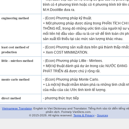
trình có 4 phương trình hoặc có 4 phương trình trở lên 
M.H.Doolittle đưa ra.
engineering method
- (Econ) Phương pháp kỹ thuật.
+ Một phương pháp được dùng trong PHÂN TÍCH CHI 
THÔNG KÊ, trong đó những ước tính của người kỹ sư 
mối liên hệ đầu vào- đầu ra là cơ sở để tính toán chi ph
sản xuất tối thiểu tại các mức sản lượng khác nhau.
least cost method of
- (Econ) Phương sản xuất dựa trên giá thành thấp nhất
production
+ Xem COST MINIMIZATION.
little - mirrlees method
- (Econ) Phương pháp Little - Mirrlees.
+ Một kỹ thuật đánh giá dự án trong các NƯỚC ĐANG
PHÁT TRIỂN đã được chú ý rộng rãi.
monte carlo method
- (Econ) Phương pháp Monte Carlo.
+ Là một kỹ thuật nhằm khám phá ra những tính chất n
của mẫu của các Ước tính kinh tế lượng.
direct method
- phương thức trực tiếp
Vietnamese Translator
. English to Viet Dictionary and Translator. Tiếng Anh vào từ điển tiếng vi
phiên dịch. Formely VietDicts.com.
© 2015-2026. All rights reserved.
Terms & Privacy
-
Sources