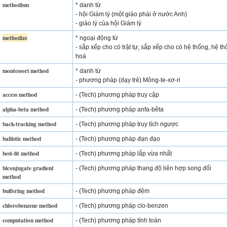
methodism
* danh từ
- hội Giám lý (một giáo phái ở nước Anh)
- giáo lý của hội Giám lý
methodize
* ngoại động từ
- sắp xếp cho có trật tự, sắp xếp cho có hệ thống, hệ t
hoá
montessori method
* danh từ
- phương pháp (dạy trẻ) Mông-te-xơ-ri
access method
- (Tech) phương pháp truy cập
alpha-beta method
- (Tech) phương pháp anfa-bêta
back-tracking method
- (Tech) phương pháp truy tích ngược
ballistic method
- (Tech) phương pháp đạn đạo
best-fit method
- (Tech) phương pháp lắp vừa nhất
biconjugate gradient
- (Tech) phương pháp thang độ liên hợp song đối
method
buffering method
- (Tech) phương pháp đệm
chlorobenzene method
- (Tech) phương pháp clo-benzen
computation method
- (Tech) phương pháp tính toán