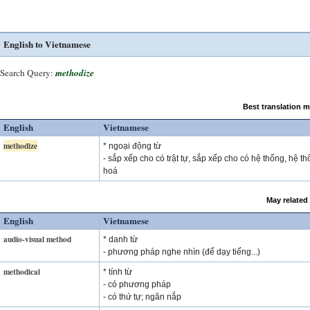
English to Vietnamese
Search Query:
methodize
Best translation 
English
Vietnamese
methodize
* ngoại động từ
- sắp xếp cho có trật tự, sắp xếp cho có hệ thống, hệ t
hoá
May related
English
Vietnamese
audio-visual method
* danh từ
- phương pháp nghe nhìn (để dạy tiếng...)
methodical
* tính từ
- có phương pháp
- có thứ tự; ngăn nắp