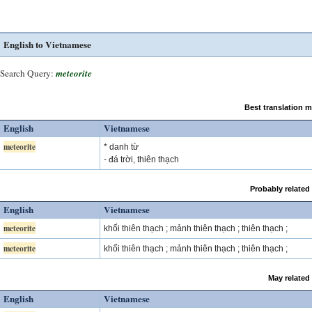
English to Vietnamese
Search Query:
meteorite
Best translation 
English
Vietnamese
meteorite
* danh từ
- đá trời, thiên thạch
Probably related
English
Vietnamese
meteorite
khối thiên thạch ; mảnh thiên thạch ; thiên thạch ;
meteorite
khối thiên thạch ; mảnh thiên thạch ; thiên thạch ;
May related
English
Vietnamese