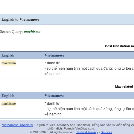
English to Vietnamese
Search Query:
machismo
Best translation 
English
Vietnamese
machismo
* danh từ
- sự thể hiện nam tính một cách quá đáng; lòng tự tôn 
kẻ nam nhi
May related
English
Vietnamese
machismo
* danh từ
- sự thể hiện nam tính một cách quá đáng; lòng tự tôn 
kẻ nam nhi
Vietnamese Translator
. English to Viet Dictionary and Translator. Tiếng Anh vào từ điển tiếng vi
phiên dịch. Formely VietDicts.com.
© 2015-2026. All rights reserved.
Terms & Privacy
-
Sources