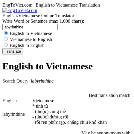
EngToViet.com | English to Vietnamese Translation
English-Vietnamese Online Translator
Write Word or Sentence (max 1,000 chars):
English to Vietnamese
Vietnamese to English
English to English
English to Vietnamese
Search Query:
labyrinthine
Best translation match:
English
Vietnamese
* tính từ
- (thuộc) cung mê
labyrinthine
- (thuộc) đường rối
- rối ren phức tạp, chẳng chịu khó khăn
May be synonymous with: