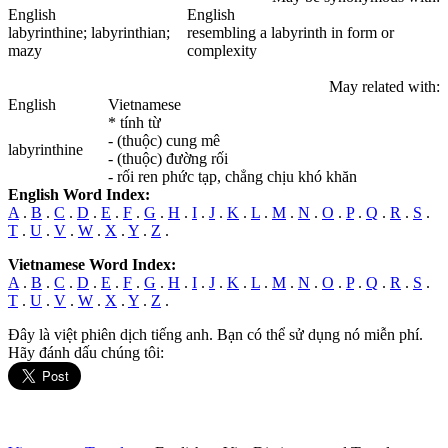
English
English
labyrinthine
; labyrinthian;
resembling a labyrinth in form or
mazy
complexity
May related with:
English
Vietnamese
* tính từ
- (thuộc) cung mê
labyrinthine
- (thuộc) đường rối
- rối ren phức tạp, chẳng chịu khó khăn
English Word Index:
A
.
B
.
C
.
D
.
E
.
F
.
G
.
H
.
I
.
J
.
K
.
L
.
M
.
N
.
O
.
P
.
Q
.
R
.
S
.
T
.
U
.
V
.
W
.
X
.
Y
.
Z
.
Vietnamese Word Index:
A
.
B
.
C
.
D
.
E
.
F
.
G
.
H
.
I
.
J
.
K
.
L
.
M
.
N
.
O
.
P
.
Q
.
R
.
S
.
T
.
U
.
V
.
W
.
X
.
Y
.
Z
.
Đây là việt phiên dịch tiếng anh. Bạn có thể sử dụng nó miễn phí.
Hãy đánh dấu chúng tôi: