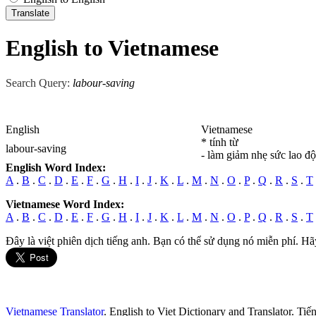
English to Vietnamese
Search Query:
labour-saving
English
Vietnamese
* tính từ
labour-saving
- làm giảm nhẹ sức lao độ
English Word Index:
A
.
B
.
C
.
D
.
E
.
F
.
G
.
H
.
I
.
J
.
K
.
L
.
M
.
N
.
O
.
P
.
Q
.
R
.
S
.
T
Vietnamese Word Index:
A
.
B
.
C
.
D
.
E
.
F
.
G
.
H
.
I
.
J
.
K
.
L
.
M
.
N
.
O
.
P
.
Q
.
R
.
S
.
T
Đây là việt phiên dịch tiếng anh. Bạn có thể sử dụng nó miễn phí. Hã
Vietnamese Translator
. English to Viet Dictionary and Translator. Ti