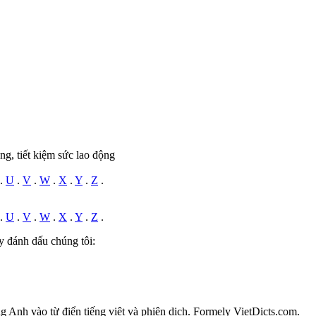
ng, tiết kiệm sức lao động
.
U
.
V
.
W
.
X
.
Y
.
Z
.
.
U
.
V
.
W
.
X
.
Y
.
Z
.
y đánh dấu chúng tôi:
ếng Anh vào từ điển tiếng việt và phiên dịch. Formely VietDicts.com.