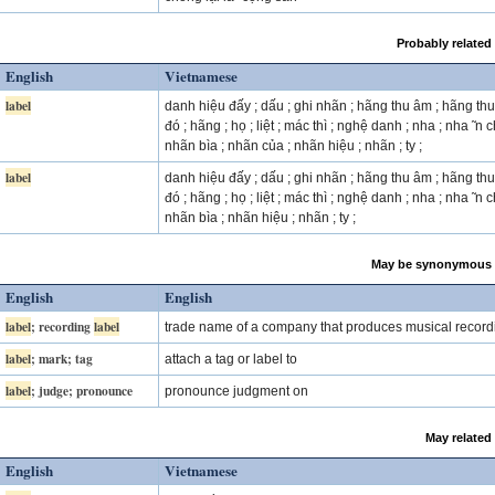
Probably related
English
Vietnamese
label
danh hiệu đấy ; dấu ; ghi nhãn ; hãng thu âm ; hãng th
đó ; hãng ; họ ; liệt ; mác thì ; nghệ danh ; nha ; nha ̃ n c
nhãn bìa ; nhãn của ; nhãn hiệu ; nhãn ; ty ;
label
danh hiệu đấy ; dấu ; ghi nhãn ; hãng thu âm ; hãng th
đó ; hãng ; họ ; liệt ; mác thì ; nghệ danh ; nha ; nha ̃ n c
nhãn bìa ; nhãn hiệu ; nhãn ; ty ;
May be synonymous 
English
English
label
; recording
label
trade name of a company that produces musical record
label
; mark; tag
attach a tag or label to
label
; judge; pronounce
pronounce judgment on
May related
English
Vietnamese