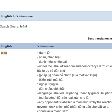
English to Vietnamese
Search Query:
label
Best translation 
English
Vietnamese
label
* danh từ
- nhãn, nhãn hiệu
- danh hiệu; chiêu bài
=under the label of freedom and democracy+ dưới chi
bài tự do và dân chủ
- (pháp lý) phân bổ chính (của một văn kiện)
- (kiến trúc) mái hắt
* ngoại động từ
- dán nhãn, ghi nhãn
=language labelled Haiphong+ hành lý gửi đi Hải phò
- (nghĩa bóng) liệt vào loại, gán cho là
=any opponent is labelled a "communist" by the reactio
government+ chính phủ phản động gán cho bất cứ ai
chống lại là "cộng sản"