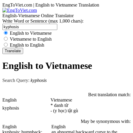
EngToViet.com | English to Vietnamese Translation
English-Vietnamese Online Translator
Write Word or Sentence (max 1,000 chars):
English to Vietnamese
Vietnamese to English
English to English
English to Vietnamese
Search Query:
kyphosis
Best translation match:
English
Vietnamese
* danh từ
kyphosis
- (y học) tật gù
May be synonymous with:
English
English
kyphosis
; humpback;
an abnormal backward curve to the