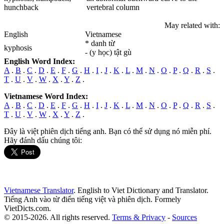
hunchback
vertebral column
May related with:
English
Vietnamese
* danh từ
kyphosis
- (y học) tật gù
English Word Index:
A
.
B
.
C
.
D
.
E
.
F
.
G
.
H
.
I
.
J
.
K
.
L
.
M
.
N
.
O
.
P
.
Q
.
R
.
S
.
T
.
U
.
V
.
W
.
X
.
Y
.
Z
.
Vietnamese Word Index:
A
.
B
.
C
.
D
.
E
.
F
.
G
.
H
.
I
.
J
.
K
.
L
.
M
.
N
.
O
.
P
.
Q
.
R
.
S
.
T
.
U
.
V
.
W
.
X
.
Y
.
Z
.
Đây là việt phiên dịch tiếng anh. Bạn có thể sử dụng nó miễn phí.
Hãy đánh dấu chúng tôi:
Vietnamese Translator
. English to Viet Dictionary and Translator.
Tiếng Anh vào từ điển tiếng việt và phiên dịch. Formely
VietDicts.com.
© 2015-2026. All rights reserved.
Terms & Privacy
-
Sources