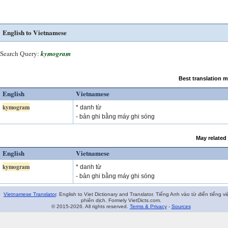
English to Vietnamese
Search Query:
kymogram
Best translation 
English
Vietnamese
kymogram
* danh từ
- bản ghi bằng máy ghi sóng
May related
English
Vietnamese
kymogram
* danh từ
- bản ghi bằng máy ghi sóng
Vietnamese Translator
. English to Viet Dictionary and Translator. Tiếng Anh vào từ điển tiếng vi
phiên dịch. Formely VietDicts.com.
© 2015-2026. All rights reserved.
Terms & Privacy
-
Sources