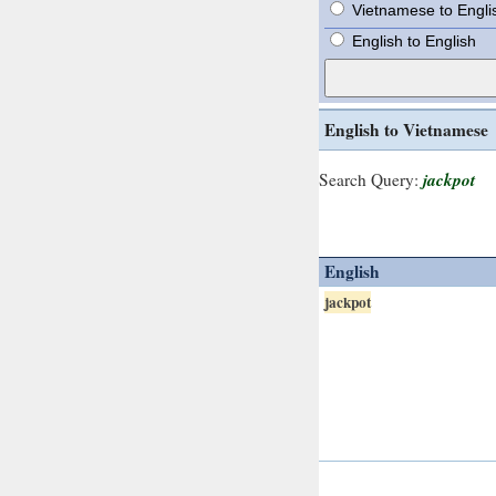
Vietnamese to Engli
English to English
English to Vietnamese
jackpot
Search Query:
English
jackpot