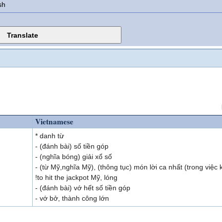
sh
Vietnamese
* danh từ
- (đánh bài) số tiền góp
- (nghĩa bóng) giải xổ số
- (từ Mỹ,nghĩa Mỹ), (thông tục) món lời ca nhất (trong việc
!to hit the jackpot Mỹ, lóng
- (đánh bài) vớ hết số tiền góp
- vớ bở, thành công lớn