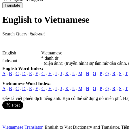
English to Vietnamese
Search Query:
fade-out
English
Vietnamese
* danh từ
fade-out
- (điện ảnh); (truyền hình) sự làm mờ dần cảnh
English Word Index:
A
.
B
.
C
.
D
.
E
.
F
.
G
.
H
.
I
.
J
.
K
.
L
.
M
.
N
.
O
.
P
.
Q
.
R
.
S
.
T
Vietnamese Word Index:
A
.
B
.
C
.
D
.
E
.
F
.
G
.
H
.
I
.
J
.
K
.
L
.
M
.
N
.
O
.
P
.
Q
.
R
.
S
.
T
Đây là việt phiên dịch tiếng anh. Bạn có thể sử dụng nó miễn phí. Hã
Vietnamese Translator
. English to Viet Dictionary and Translator. Ti