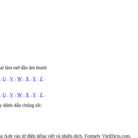
, sự làm mờ dần âm thanh
.
U
.
V
.
W
.
X
.
Y
.
Z
.
.
U
.
V
.
W
.
X
.
Y
.
Z
.
y đánh dấu chúng tôi:
ếng Anh vào từ điển tiếng việt và phiên dịch. Formely VietDicts.com.