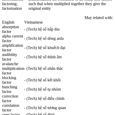
factoring;
such that when multiplied together they give the
factorisation
original entity
May related with:
English
Vietnamese
absorption
- (Tech) hệ số hấp thu
factor
alpha current
- (Tech) hệ số dòng anfa
factor
amplification
- (Tech) hệ số khuếch đại
factor
audibility
- (Tech) hệ số thính âm
factor
avalanche
multiplication
- (Tech) hệ số nhân thác
factor
blocking
- (Tech) hệ số kết khối
factor
bunching
- (Tech) hệ số tụ nhóm
factor
correction
- (Tech) hệ số điều chỉnh
factor
correlation
- (Tech) hệ số tương quan
factor
crest factor
- (Tech) hệ số đỉnh