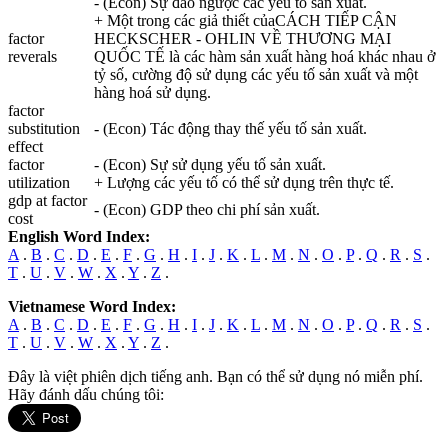
- (Econ) Sự đảo ngược các yếu tố sản xuất.
+ Một trong các giả thiết củaCÁCH TIẾP CẬN
factor
HECKSCHER - OHLIN VỀ THƯƠNG MẠI
reverals
QUỐC TẾ là các hàm sản xuất hàng hoá khác nhau ở
tỷ số, cường độ sử dụng các yếu tố sản xuất và một
hàng hoá sử dụng.
factor
substitution
- (Econ) Tác động thay thế yếu tố sản xuất.
effect
factor
- (Econ) Sự sử dụng yếu tố sản xuất.
utilization
+ Lượng các yếu tố có thể sử dụng trên thực tế.
gdp at factor
- (Econ) GDP theo chi phí sản xuất.
cost
English Word Index:
A
.
B
.
C
.
D
.
E
.
F
.
G
.
H
.
I
.
J
.
K
.
L
.
M
.
N
.
O
.
P
.
Q
.
R
.
S
.
T
.
U
.
V
.
W
.
X
.
Y
.
Z
.
Vietnamese Word Index:
A
.
B
.
C
.
D
.
E
.
F
.
G
.
H
.
I
.
J
.
K
.
L
.
M
.
N
.
O
.
P
.
Q
.
R
.
S
.
T
.
U
.
V
.
W
.
X
.
Y
.
Z
.
Đây là việt phiên dịch tiếng anh. Bạn có thể sử dụng nó miễn phí.
Hãy đánh dấu chúng tôi: