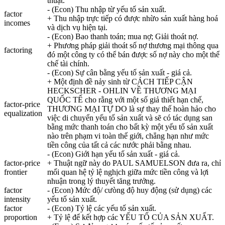
thuật.
- (Econ) Thu nhập từ yếu tố sản xuất.
factor
+ Thu nhập trực tiếp có được nhừo sản xuất hàng hoá
incomes
và dịch vụ hiện tại.
- (Econ) Bao thanh toán; mua nợ; Giải thoát nợ.
+ Phương pháp giải thoát số nợ thương mại thông qua
factoring
đó một công ty có thể bán được số nợ này cho một thể
chế tài chính.
- (Econ) Sự cân bằng yếu tố sản xuất - giá cả.
+ Một định đề nảy sinh từ CÁCH TIẾP CẬN
HECKSCHER - OHLIN VỀ THƯƠNG MẠI
QUỐC TẾ cho rằng với một số giả thiết hạn chế,
factor-price
THƯƠNG MẠI TỰ DO là sự thay thế hoàn hảo cho
equalization
việc di chuyển yếu tố sản xuất và sẽ có tác dụng san
bằng mức thanh toán cho bất kỳ một yếu tố sản xuất
nào trên phạm vi toàn thế giới, chẳng hạn như mức
tiền công của tất cả các nước phải bằng nhau.
- (Econ) Giới hạn yếu tố sản xuất - giá cả.
factor-price
+ Thuật ngữ này do PAUL SAMUELSON đưa ra, chỉ
frontier
mối quan hệ tỷ lệ nghịch giữa mức tiền công và lợi
nhuận trong lý thuyết tăng trưởng.
factor
- (Econ) Mức độ/ cưòng độ huy động (sử dụng) các
intensity
yếu tố sản xuất.
factor
- (Econ) Tỷ lệ các yếu tố sản xuất.
proportion
+ Tỷ lệ để kết hợp các YẾU TỐ CỦA SẢN XUẤT.