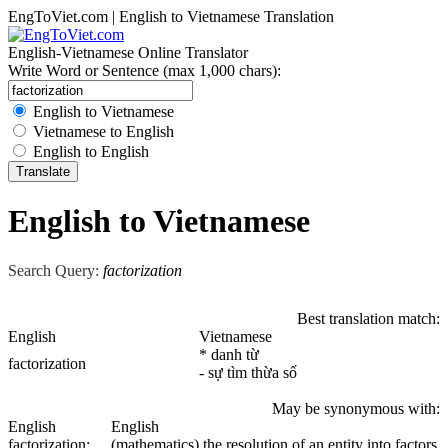
EngToViet.com | English to Vietnamese Translation
English-Vietnamese Online Translator
Write Word or Sentence (max 1,000 chars):
English to Vietnamese
Vietnamese to English
English to English
English to Vietnamese
Search Query:
factorization
Best translation match:
English
Vietnamese
* danh từ
factorization
- sự tìm thừa số
May be synonymous with:
English
English
factorization
;
(mathematics) the resolution of an entity into factors