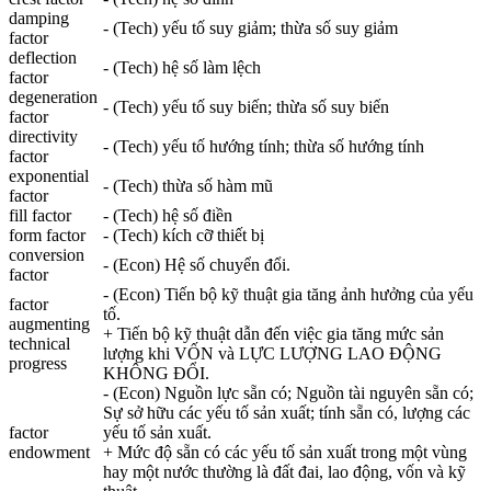
damping
- (Tech) yếu tố suy giảm; thừa số suy giảm
factor
deflection
- (Tech) hệ số làm lệch
factor
degeneration
- (Tech) yếu tố suy biến; thừa số suy biến
factor
directivity
- (Tech) yếu tố hướng tính; thừa số hướng tính
factor
exponential
- (Tech) thừa số hàm mũ
factor
fill factor
- (Tech) hệ số điền
form factor
- (Tech) kích cỡ thiết bị
conversion
- (Econ) Hệ số chuyển đổi.
factor
- (Econ) Tiến bộ kỹ thuật gia tăng ảnh hưởng của yếu
factor
tố.
augmenting
+ Tiến bộ kỹ thuật dẫn đến việc gia tăng mức sản
technical
lượng khi VỐN và LỰC LƯỢNG LAO ĐỘNG
progress
KHÔNG ĐỔI.
- (Econ) Nguồn lực sẵn có; Nguồn tài nguyên sẵn có;
Sự sở hữu các yếu tố sản xuất; tính sẵn có, lượng các
factor
yếu tố sản xuất.
endowment
+ Mức độ sẵn có các yếu tố sản xuất trong một vùng
hay một nước thường là đất đai, lao động, vốn và kỹ