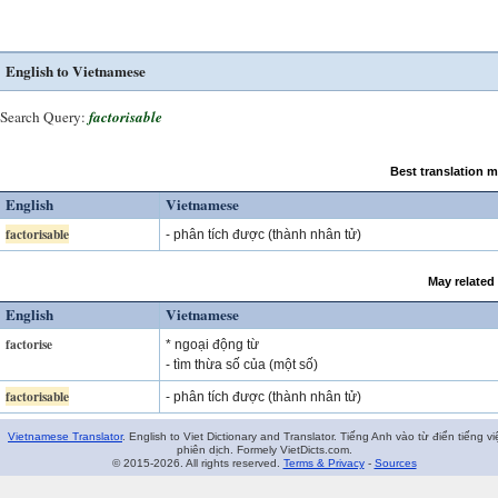
English to Vietnamese
Search Query:
factorisable
Best translation 
English
Vietnamese
factorisable
- phân tích được (thành nhân tử)
May related
English
Vietnamese
factorise
* ngoại động từ
- tìm thừa số của (một số)
factorisable
- phân tích được (thành nhân tử)
Vietnamese Translator
. English to Viet Dictionary and Translator. Tiếng Anh vào từ điển tiếng vi
phiên dịch. Formely VietDicts.com.
© 2015-2026. All rights reserved.
Terms & Privacy
-
Sources