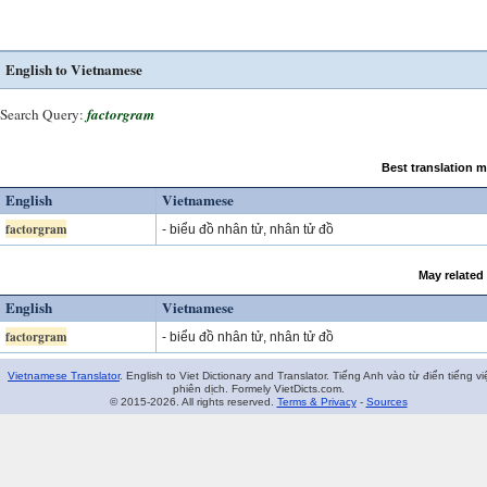
English to Vietnamese
Search Query:
factorgram
Best translation 
English
Vietnamese
factorgram
- biểu đồ nhân tử, nhân tử đồ
May related
English
Vietnamese
factorgram
- biểu đồ nhân tử, nhân tử đồ
Vietnamese Translator
. English to Viet Dictionary and Translator. Tiếng Anh vào từ điển tiếng vi
phiên dịch. Formely VietDicts.com.
© 2015-2026. All rights reserved.
Terms & Privacy
-
Sources