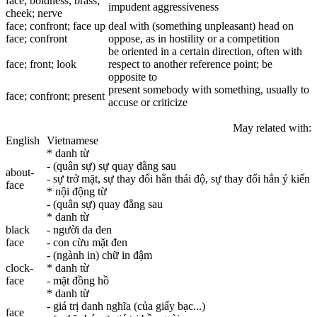
face
; boldness; brass;
impudent aggressiveness
cheek; nerve
face
; confront;
face
up
deal with (something unpleasant) head on
face
; confront
oppose, as in hostility or a competition
be oriented in a certain direction, often with
face
; front; look
respect to another reference point; be
opposite to
present somebody with something, usually to
face
; confront; present
accuse or criticize
May related with:
English
Vietnamese
* danh từ
- (quân sự) sự quay đằng sau
about-
- sự trở mặt, sự thay đổi hẳn thái độ, sự thay đổi hẳn ý kiến
face
* nội động từ
- (quân sự) quay đằng sau
* danh từ
black
- người da đen
face
- con cừu mặt đen
- (ngành in) chữ in đậm
clock-
* danh từ
face
- mặt đồng hồ
* danh từ
- giá trị danh nghĩa (của giấy bạc...)
face