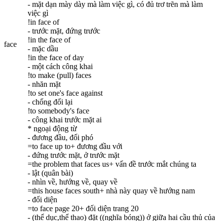
- mặt dạn mày dày mà làm việc gì, có đủ trơ trẽn mà làm
việc gì
!in face of
- trước mặt, đứng trước
!in the face of
face
- mặc dầu
!in the face of day
- một cách công khai
!to make (pull) faces
- nhăn mặt
!to set one's face against
- chống đối lại
!to somebody's face
- công khai trước mặt ai
* ngoại động từ
- đương đầu, đối phó
=to face up to+ đương đầu với
- đứng trước mặt, ở trước mặt
=the problem that faces us+ vấn đề trước mắt chúng ta
- lật (quân bài)
- nhìn về, hướng về, quay về
=this house faces south+ nhà này quay về hướng nam
- đối diện
=to face page 20+ đối diện trang 20
- (thể dục,thể thao) đặt ((nghĩa bóng)) ở giữa hai cầu thủ của