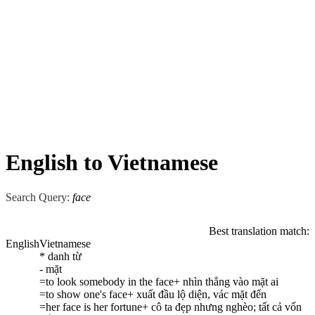
English to Vietnamese
Search Query:
face
Best translation match:
English
Vietnamese
* danh từ
- mặt
=to look somebody in the face+ nhìn thẳng vào mặt ai
=to show one's face+ xuất đầu lộ diện, vác mặt đến
=her face is her fortune+ cô ta đẹp nhưng nghèo; tất cả vốn