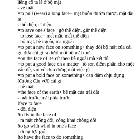
liếng cô ta là ở bộ mặt
- vẻ mặt
=to pull (wear) a long face+ mặt buồn thườn thượt, mặt dài
ra
- thể diện, sĩ diện
=to save one's face+ gỡ thể diện, giữ thể diện
=to lose face+ mất mặt, mất thể diện
- bộ mặt, bề ngoài, mã ngoài
=to put a new face on something+ thay đổi bộ mặt của cái
gì, đưa cái gì ra dưới một bộ mặt mới
=on the face of it+ cứ theo bề ngoài mà xét thì
=to put a good face on a matter+ tô son điểm phấn cho một
vấn đề; vui vẻ chịu đựng một việc gì
=to put a bold face on something+ can đảm chịu đựng
(đương đầu với) cái gì
- bề mặt
=the face of the earth+ bề mặt của trái đất
- mặt trước, mặt phía trước
!face to face
- đối diện
!to fly in the face of
- ra mặt chống đối, công khai chống đối
!to go with wind in one's face
- đi ngược gió
!to have the face to do something