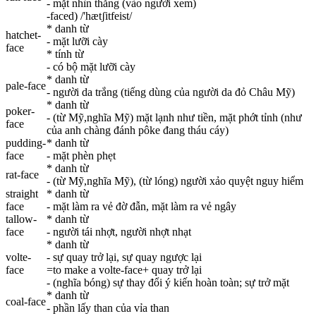
- mặt nhìn thẳng (vào người xem)
-faced) /'hætʃitfeist/
* danh từ
hatchet-
- mặt lưỡi cày
face
* tính từ
- có bộ mặt lưỡi cày
* danh từ
pale-
face
- người da trắng (tiếng dùng của người da đỏ Châu Mỹ)
* danh từ
poker-
- (từ Mỹ,nghĩa Mỹ) mặt lạnh như tiền, mặt phớt tỉnh (như
face
của anh chàng đánh pôke đang tháu cáy)
pudding-
* danh từ
face
- mặt phèn phẹt
* danh từ
rat-
face
- (từ Mỹ,nghĩa Mỹ), (từ lóng) người xảo quyệt nguy hiểm
straight
* danh từ
face
- mặt làm ra vẻ đờ đẫn, mặt làm ra vẻ ngây
tallow-
* danh từ
face
- người tái nhợt, người nhợt nhạt
* danh từ
volte-
- sự quay trở lại, sự quay ngược lại
face
=to make a volte-face+ quay trở lại
- (nghĩa bóng) sự thay đổi ý kiến hoàn toàn; sự trở mặt
* danh từ
coal-
face
- phần lấy than của vỉa than