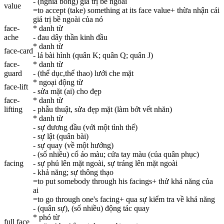
- (nghĩa bóng) giá trị bề ngoài
value
=to accept (take) something at its face value+ thừa nhận cái
giá trị bề ngoài của nó
face
-
* danh từ
ache
- đau dây thần kinh đầu
* danh từ
face
-card
- lá bài hình (quân K; quân Q; quân J)
face
-
* danh từ
guard
- (thể dục,thể thao) lưới che mặt
* ngoại động từ
face
-lift
- sửa mặt (ai) cho đẹp
face
-
* danh từ
lifting
- phẫu thuật, sửa đẹp mặt (làm bớt vết nhăn)
* danh từ
- sự đương đầu (với một tình thế)
- sự lật (quân bài)
- sự quay (về một hướng)
- (số nhiều) cổ áo màu; cửa tay màu (của quân phục)
facing
- sự phủ lên mặt ngoài, sự tráng lên mặt ngoài
- khả năng; sự thông thạo
=to put somebody through his facings+ thử khả năng của
ai
=to go through one's facing+ qua sự kiểm tra về khả năng
- (quân sự), (số nhiều) động tác quay
* phó từ
full
face