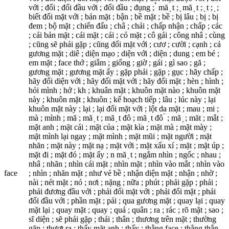
với ; đối ; đối đầu với ; đối đầu ; đụng ; ̉ mă ̣ t ; ̣ mă ̣ t ; ̣ t ; ̣ ;
biết đối mặt với ; bản mặt ; bận ; bề mặt ; bề ; bị lâu ; bị ; bị
đem ; bộ mặt ; chiến đấu ; châ ; chải ; chấp nhận ; chấp ; các
; cái bản mặt ; cái mặt ; cái ; có mặt ; cô gái ; công nhâ ; cùng
; cũng sẽ phải gặp ; cũng đối mặt với ; cươ ; cười ; cạnh ; cả
gương mặt ; diê ; diện mạo ; diện với ; diện ; dung ; em bé ;
em mặt ; face thở ; giẫm ; giống ; giờ ; gái ; gì sao ; gă ;
gương mặt ; gương mặt ấy ; gặp phải ; gặp ; gục ; hãy chấp ;
hãy đối diện với ; hãy đối mặt với ; hãy đối mặt ; hèn ; hình ;
hỏi mình ; hở ; kh ; khuân mặt ; khuôn mặt nào ; khuôn mặt
này ; khuôn mặt ; khuôn ; kế hoạch tiếp ; lâu ; lúc này ; lại
khuôn mặt này ; lại ; lại đối mặt với ; lột da mặt ; mau ; mi ;
mà ; mình ; mă ; mă ̣ t ; mă ̣ t đô ; mă ̣ t đô ́ ; mă ̣ ; măt ; mắt ;
mặt anh ; mặt cái ; mặt của ; mặt kìa ; mặt mà ; mặt mày ;
mặt mình lại ngay ; mặt mình ; mặt mũi ; mặt người ; mặt
nhăn ; mặt này ; mặt nạ ; mặt với ; mặt xấu xí ; mặt ; mặt úp ;
mặt đi ; mặt đó ; mặt ấy ; n mă ̣ t ; ngắm nhìn ; ngốc ; nhau ;
nhâ ; nhãn ; nhìn cái mặt ; nhìn mặt ; nhìn vào mắt ; nhìn vào
face
; nhìn ; nhăn mặt ; như vẻ bề ; nhận diện mặt ; nhận ; nhờ ;
nài ; nét mặt ; nó ; nơi ; nặng ; nữa ; phút ; phải gặp ; phải ;
phải đương đầu với ; phải đối mặt với ; phải đối mặt ; phải
đối đầu với ; phần mặt ; pải ; qua gương mặt ; quay lại ; quay
mặt lại ; quay mặt ; quay ; quá ; quân ; ra ; rác ; rõ mặt ; sao ;
sĩ diện ; sẽ phải gặp ; thái ; thân ; thương trên mặt ; thường
gặp ; thượt ra ; thấy mặt anh ; thấy ; thằng face ; thẳng thắn