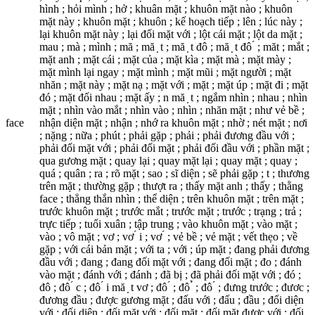
hình ; hỏi mình ; hở ; khuân mặt ; khuôn mặt nào ; khuôn
mặt này ; khuôn mặt ; khuôn ; kế hoạch tiếp ; lên ; lúc này ;
lại khuôn mặt này ; lại đối mặt với ; lột cái mặt ; lột da mặt ;
mau ; mà ; mình ; mă ; mă ̣ t ; mă ̣ t đô ; mă ̣ t đô ́ ; măt ; mắt ;
mặt anh ; mặt cái ; mặt của ; mặt kìa ; mặt mà ; mặt mày ;
mặt mình lại ngay ; mặt mình ; mặt mũi ; mặt người ; mặt
nhăn ; mặt này ; mặt nạ ; mặt với ; mặt ; mặt úp ; mặt đi ; mặt
đó ; mặt đối nhau ; mặt ấy ; n mă ̣ t ; ngắm nhìn ; nhau ; nhìn
mặt ; nhìn vào mắt ; nhìn vào ; nhìn ; nhăn mặt ; như vẻ bề ;
face
nhận diện mặt ; nhận ; nhớ ra khuôn mặt ; nhờ ; nét mặt ; nơi
; nặng ; nữa ; phút ; phải gặp ; phải ; phải đương đầu với ;
phải đối mặt với ; phải đối mặt ; phải đối đầu với ; phần mặt ;
qua gương mặt ; quay lại ; quay mặt lại ; quay mặt ; quay ;
quá ; quân ; ra ; rõ mặt ; sao ; sĩ diện ; sẽ phải gặp ; t ; thương
trên mặt ; thường gặp ; thượt ra ; thấy mặt anh ; thấy ; thằng
face ; thẳng thắn nhìn ; thể diện ; trên khuôn mặt ; trên mặt ;
trước khuôn mặt ; trước mắt ; trước mặt ; trước ; trạng ; trả ;
trực tiếp ; tuổi xuân ; tập trung ; vào khuôn mặt ; vào mặt ;
vào ; vô mặt ; vơ ; vơ ́ i ; vơ ́ ; vẻ bề ; vẻ mặt ; vết thẹo ; về
gặp ; với cái bản mặt ; với ta ; với ; úp mặt ; đang phải đương
đầu với ; đang ; đang đối mặt với ; đang đối mặt ; đo ; đánh
vào mặt ; đánh với ; đánh ; đã bị ; đã phải đối mặt với ; đó ;
đô ; đô ́ c ; đô ́ i mă ̣ t vơ ; đô ́ ; đô ̉ ; đô ́ ; đưng trước ; đươc ;
đương đầu ; được gương mặt ; đấu với ; đấu ; đầu ; đối diện
với ; đối diện ; đối mặt với ; đối mặt ; đối mặt được với ; đối