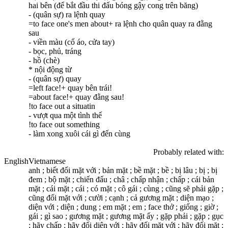
hai bên (để bắt đầu thi đấu bóng gậy cong trên băng)
- (quân sự) ra lệnh quay
=to face one's men about+ ra lệnh cho quân quay ra đằng
sau
- viền màu (cổ áo, cửa tay)
- bọc, phủ, tráng
- hồ (chè)
* nội động từ
- (quân sự) quay
=left face!+ quay bên trái!
=about face!+ quay đằng sau!
!to face out a situatin
- vượt qua một tình thế
!to face out something
- làm xong xuôi cái gì đến cùng
Probably related with:
English
Vietnamese
anh ; biết đối mặt với ; bản mặt ; bề mặt ; bề ; bị lâu ; bị ; bị
đem ; bộ mặt ; chiến đấu ; châ ; chấp nhận ; chấp ; cái bản
mặt ; cái mặt ; cái ; có mặt ; cô gái ; cùng ; cũng sẽ phải gặp ;
cũng đối mặt với ; cười ; cạnh ; cả gương mặt ; diện mạo ;
diện với ; diện ; dung ; em mặt ; em ; face thở ; giống ; giờ ;
gái ; gì sao ; gương mặt ; gương mặt ấy ; gặp phải ; gặp ; gục
; hãy chấp ; hãy đối diện với ; hãy đối mặt với ; hãy đối mặt ;