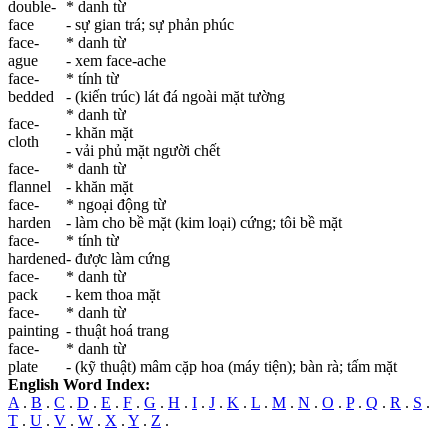
double-
* danh từ
face
- sự gian trá; sự phản phúc
face
-
* danh từ
ague
- xem face-ache
face
-
* tính từ
bedded
- (kiến trúc) lát đá ngoài mặt tường
* danh từ
face
-
- khăn mặt
cloth
- vải phủ mặt người chết
face
-
* danh từ
flannel
- khăn mặt
face
-
* ngoại động từ
harden
- làm cho bề mặt (kim loại) cứng; tôi bề mặt
face
-
* tính từ
hardened
- được làm cứng
face
-
* danh từ
pack
- kem thoa mặt
face
-
* danh từ
painting
- thuật hoá trang
face
-
* danh từ
plate
- (kỹ thuật) mâm cặp hoa (máy tiện); bàn rà; tấm mặt
English Word Index:
A
.
B
.
C
.
D
.
E
.
F
.
G
.
H
.
I
.
J
.
K
.
L
.
M
.
N
.
O
.
P
.
Q
.
R
.
S
.
T
.
U
.
V
.
W
.
X
.
Y
.
Z
.