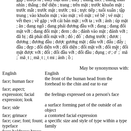
nhìn ; thẳng ; thể diện ; trang ; trên mặt ; trước khuôn mặt ;
trước mắt ; trước mặt ; trước ; trả ; trực tiếp ; tuổi xuân ; tập
trung ; vào khuôn mặt ; vào mặt ; vô mặt ; vẻ bề ; vẻ mặt ;
vết thẹo ; về gặp ; với cái bản mặt ; với ta ; với ; ánh ; úp mặt
; ăn ; đang ngô ; đang phải đương đầu với ; đang ; đang đối
mặt với ; đang đối mặt ; đem ; đo ; đánh vào mặt ; đánh với ;
đã bị ; đã phải đối mặt với ; đó ; đô ́ ; đưng trước ; đươc ;
đương ; đương đầu ; được gương mặt ; đấu với ; đấu ; đấy ;
đầu ; đẹp ; đối diện với ; đối diện ; đối mặt với ; đối mặt ; đối
mặt được với ; đối ; đối đầu với ; đối đầu ; đụng ; ơ ; ơ ̉ ; ́ mă
; ̉ mă ̣ t ; ̣ mă ̣ t ; ̣ t mi ; ảnh ; ồ ;
May be synonymous with:
English
English
the front of the human head from the
face
; human
face
forehead to the chin and ear to ear
face
; aspect;
expression; facial
the feelings expressed on a person's face
expression; look
a surface forming part of the outside of an
face
; side
object
face
; grimace
a contorted facial expression
face
; case; font; fount;
a specific size and style of type within a type
type
face
family