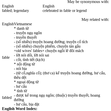
May be synonymous with:
English
English
fabled
; legendary
celebrated in fable or legend
May related with:
English
Vietnamese
* danh từ
- truyện ngụ ngôn
- truyền thuyết
- (số nhiều) truyện hoang đường; truyện cổ tích
- (số nhiều) chuyện phiếm, chuyện tán gẫu
=old wives' fables+ chuyện ngồi lê đôi mách
- lời nói dối, lời nói sai
fable
- cốt, tình tiết (kịch)
* nội động từ
- nói bịa
- (từ cổ,nghĩa cổ); (thơ ca) kể truyện hoang đường, hư cấu,
thêu dệt
* ngoại động từ
- hư cấu
* tính từ
- được kể trong ngụ ngôn; (thuộc) truyền thuyết, hoang
fabled
đường
- hư cấu, bịa đặt
English Word Index: