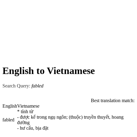
English to Vietnamese
Search Query:
fabled
Best translation match:
English
Vietnamese
* tính từ
- được kể trong ngụ ngôn; (thuộc) truyền thuyết, hoang
fabled
đường
- hư cấu, bịa đặt