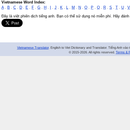
Vietnamese Word Index:
A
.
B
.
C
.
D
.
E
.
F
.
G
.
H
.
I
.
J
.
K
.
L
.
M
.
N
.
O
.
P
.
Q
.
R
.
S
.
T
.
U
.
V
Đây là việt phiên dịch tiếng anh. Bạn có thể sử dụng nó miễn phí. Hãy đánh
Vietnamese Translator
. English to Viet Dictionary and Translator. Tiếng Anh vào 
© 2015-2026. All rights reserved.
Terms & P