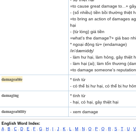
=to cause great damage to...+ gây 
- (số nhiều) tiền bồi thường thiệt h
=to bring an action of damages ag
hại
- (từ lóng) giá tiền
=what's the damage?+ giá bao nh
* ngoại động từ+ (endamage)
/in'dæmidʤ/
- làm hư hại, làm hỏng, gây thiệt h
- làm hại (ai); làm tổn thương (dan
=to damage someone's reputation
damageable
* tính từ
- có thể bị hư hại, có thể bị hư hỏ
damaging
* tính từ
- hại, có hại, gây thiệt hại
damageability
- xem damage
English Word Index:
A
.
B
.
C
.
D
.
E
.
F
.
G
.
H
.
I
.
J
.
K
.
L
.
M
.
N
.
O
.
P
.
Q
.
R
.
S
.
T
.
U
.
V