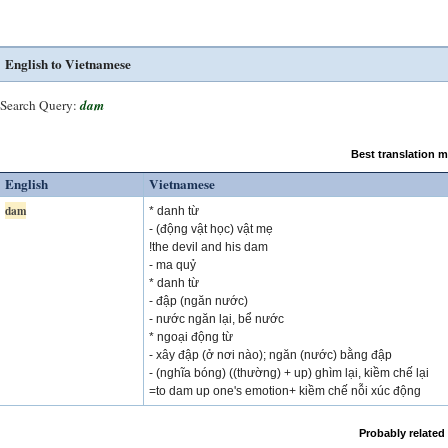
English to Vietnamese
Search Query:
dam
Best translation 
English
Vietnamese
dam
* danh từ
- (động vật học) vật mẹ
!the devil and his dam
- ma quỷ
* danh từ
- đập (ngăn nước)
- nước ngăn lại, bể nước
* ngoại động từ
- xây đập (ở nơi nào); ngăn (nước) bằng đập
- (nghĩa bóng) ((thường) + up) ghìm lại, kiềm chế lại
=to dam up one's emotion+ kiềm chế nỗi xúc động
Probably related