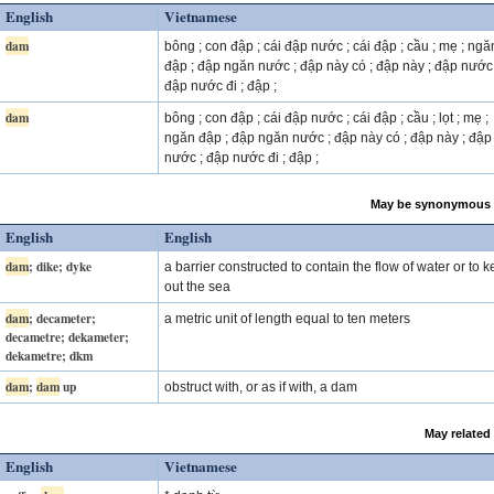
English
Vietnamese
dam
bông ; con đập ; cái đập nước ; cái đập ; cầu ; mẹ ; ngă
đập ; đập ngăn nước ; đập này có ; đập này ; đập nước 
đập nước đi ; đập ;
dam
bông ; con đập ; cái đập nước ; cái đập ; cầu ; lọt ; mẹ ;
ngăn đập ; đập ngăn nước ; đập này có ; đập này ; đập
nước ; đập nước đi ; đập ;
May be synonymous 
English
English
dam
; dike; dyke
a barrier constructed to contain the flow of water or to 
out the sea
dam
; decameter;
a metric unit of length equal to ten meters
decametre; dekameter;
dekametre; dkm
dam
;
dam
up
obstruct with, or as if with, a dam
May related
English
Vietnamese