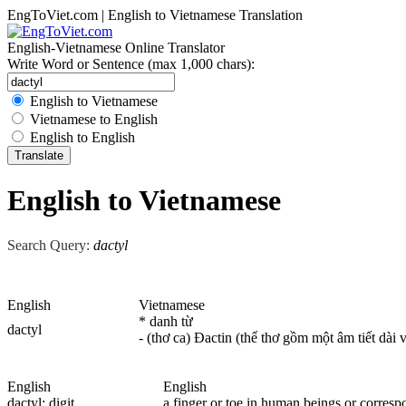
EngToViet.com | English to Vietnamese Translation
English-Vietnamese Online Translator
Write Word or Sentence (max 1,000 chars):
English to Vietnamese
Vietnamese to English
English to English
English to Vietnamese
Search Query:
dactyl
English
Vietnamese
* danh từ
dactyl
- (thơ ca) Đactin (thể thơ gồm một âm tiết dài 
English
English
dactyl
; digit
a finger or toe in human beings or corresp