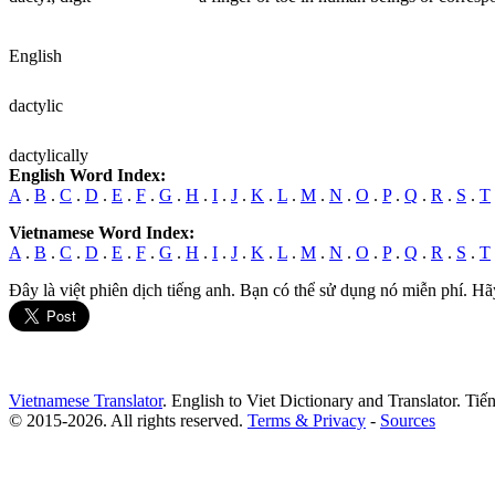
English
dactyl
ic
dactyl
ically
English Word Index:
A
.
B
.
C
.
D
.
E
.
F
.
G
.
H
.
I
.
J
.
K
.
L
.
M
.
N
.
O
.
P
.
Q
.
R
.
S
.
T
Vietnamese Word Index:
A
.
B
.
C
.
D
.
E
.
F
.
G
.
H
.
I
.
J
.
K
.
L
.
M
.
N
.
O
.
P
.
Q
.
R
.
S
.
T
Đây là việt phiên dịch tiếng anh. Bạn có thể sử dụng nó miễn phí. Hã
Vietnamese Translator
. English to Viet Dictionary and Translator. Ti
© 2015-2026. All rights reserved.
Terms & Privacy
-
Sources