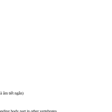
và âm tiết ngắn)
onding body part in other vertebrates