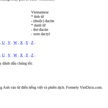
Vietnamese
* tính từ
- (thuộc) đactin
* danh từ
- thơ đactin
- xem dactyl
.
U
.
V
.
W
.
X
.
Y
.
Z
.
.
U
.
V
.
W
.
X
.
Y
.
Z
.
y đánh dấu chúng tôi:
ếng Anh vào từ điển tiếng việt và phiên dịch. Formely VietDicts.com.