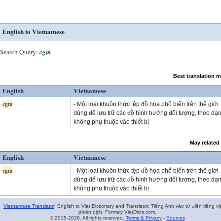
English to Vietnamese
Search Query:
cgm
Best translation 
English
Vietnamese
cgm
- Một loại khuôn thức tệp đồ họa phổ biến trên thế giới
dùng để lưu trữ các đồ hình hướng đối tượng, theo dạ
không phụ thuộc vào thiết bị
May related
English
Vietnamese
cgm
- Một loại khuôn thức tệp đồ họa phổ biến trên thế giới
dùng để lưu trữ các đồ hình hướng đối tượng, theo dạ
không phụ thuộc vào thiết bị
Vietnamese Translator
. English to Viet Dictionary and Translator. Tiếng Anh vào từ điển tiếng vi
phiên dịch. Formely VietDicts.com.
© 2015-2026. All rights reserved.
Terms & Privacy
-
Sources