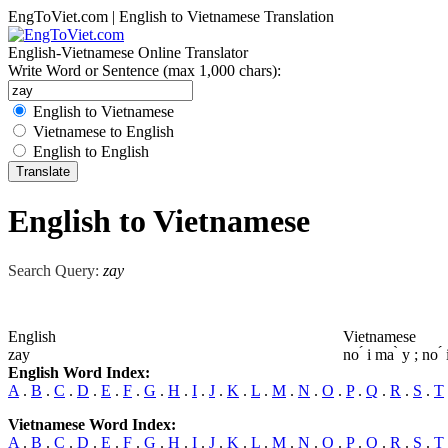
EngToViet.com | English to Vietnamese Translation
English-Vietnamese Online Translator
Write Word or Sentence (max 1,000 chars):
English to Vietnamese
Vietnamese to English
English to English
English to Vietnamese
Search Query:
zay
English
Vietnamese
zay
no ́ i ma ̀ y ; no ́ i
English Word Index:
A
.
B
.
C
.
D
.
E
.
F
.
G
.
H
.
I
.
J
.
K
.
L
.
M
.
N
.
O
.
P
.
Q
.
R
.
S
.
T
Vietnamese Word Index:
A
.
B
.
C
.
D
.
E
.
F
.
G
.
H
.
I
.
J
.
K
.
L
.
M
.
N
.
O
.
P
.
Q
.
R
.
S
.
T