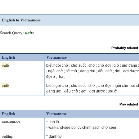
English to Vietnamese
Search Query:
waits
Probably related
English
Vietnamese
waits
biết ngồi chờ ; chờ suốt ; chờ ; chờ đợi ; giờ ; giờ đang 
; ngồi chờ ; sẽ chờ ; đang đợi ; đều chờ ; đợi ; đợi được 
đợi ở ; ̣ ha ;
waits
biết ngồi chờ ; chờ suốt ; chờ ; chờ đợi ; ngồi chờ ; sẽ c
đang đợi ; đều chờ ; đợi ; đợi được ; đợi ở ;
May related
English
Vietnamese
wait-and-see
* tính từ
- wait-and-see policy chính sách chờ xem
waiting
* danh từ