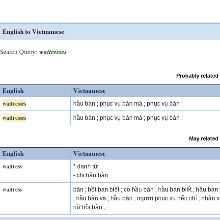
English to Vietnamese
Search Query:
waitresses
Probably related
English
Vietnamese
waitresses
hầu bàn ; phục vụ bàn mà ; phục vụ bàn ;
waitresses
hầu bàn ; phục vụ bàn mà ; phục vụ bàn ;
May related
English
Vietnamese
waitress
* danh từ
- chị hầu bàn
waitress
bàn ; bồi bàn biết ; cô hầu bàn ; hầu bàn biết ; hầu bàn 
; hầu bàn và ; hầu bàn ; người phục vụ nếu chỉ ; nhân v
nữ bồi bàn ;