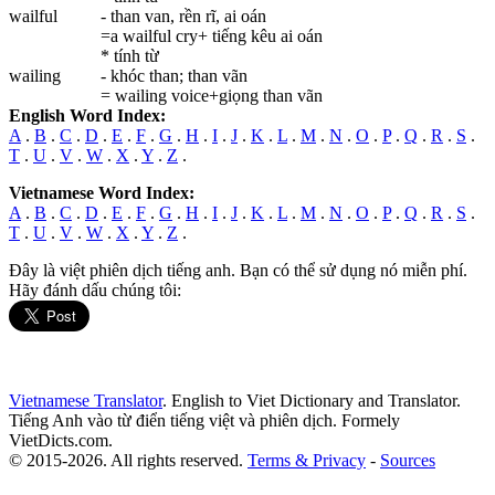
wailful
- than van, rền rĩ, ai oán
=a wailful cry+ tiếng kêu ai oán
* tính từ
wailing
- khóc than; than vãn
= wailing voice+giọng than vãn
English Word Index:
A
.
B
.
C
.
D
.
E
.
F
.
G
.
H
.
I
.
J
.
K
.
L
.
M
.
N
.
O
.
P
.
Q
.
R
.
S
.
T
.
U
.
V
.
W
.
X
.
Y
.
Z
.
Vietnamese Word Index:
A
.
B
.
C
.
D
.
E
.
F
.
G
.
H
.
I
.
J
.
K
.
L
.
M
.
N
.
O
.
P
.
Q
.
R
.
S
.
T
.
U
.
V
.
W
.
X
.
Y
.
Z
.
Đây là việt phiên dịch tiếng anh. Bạn có thể sử dụng nó miễn phí.
Hãy đánh dấu chúng tôi:
Vietnamese Translator
. English to Viet Dictionary and Translator.
Tiếng Anh vào từ điển tiếng việt và phiên dịch. Formely
VietDicts.com.
© 2015-2026. All rights reserved.
Terms & Privacy
-
Sources