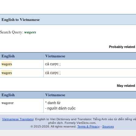
English to Vietnamese
Search Query:
wagers
Probably related
English
Vietnamese
wagers
cá cược ;
wagers
cá cược ;
May related
English
Vietnamese
wagerer
* danh từ
- người đánh cuộc
Vietnamese Translator
. English to Viet Dictionary and Translator. Tiếng Anh vào từ điển tiếng vi
phiên dịch. Formely VietDicts.com.
© 2015-2026. All rights reserved.
Terms & Privacy
-
Sources