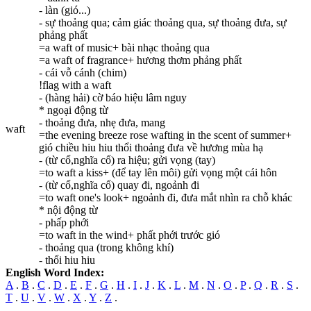
- làn (gió...)
- sự thoảng qua; cảm giác thoảng qua, sự thoảng đưa, sự
phảng phất
=a waft of music+ bài nhạc thoảng qua
=a waft of fragrance+ hương thơm phảng phất
- cái vỗ cánh (chim)
!flag with a waft
- (hàng hải) cờ báo hiệu lâm nguy
* ngoại động từ
- thoảng đưa, nhẹ đưa, mang
waft
=the evening breeze rose wafting in the scent of summer+
gió chiều hiu hiu thổi thoảng đưa về hương mùa hạ
- (từ cổ,nghĩa cổ) ra hiệu; gửi vọng (tay)
=to waft a kiss+ (để tay lên môi) gửi vọng một cái hôn
- (từ cổ,nghĩa cổ) quay đi, ngoảnh đi
=to waft one's look+ ngoảnh đi, đưa mắt nhìn ra chỗ khác
* nội động từ
- phấp phới
=to waft in the wind+ phất phới trước gió
- thoảng qua (trong không khí)
- thổi hiu hiu
English Word Index:
A
.
B
.
C
.
D
.
E
.
F
.
G
.
H
.
I
.
J
.
K
.
L
.
M
.
N
.
O
.
P
.
Q
.
R
.
S
.
T
.
U
.
V
.
W
.
X
.
Y
.
Z
.