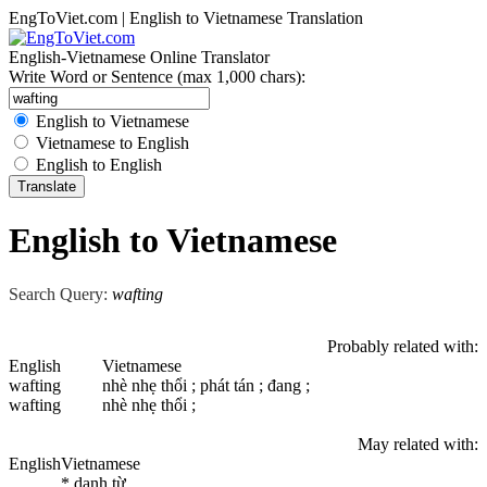
EngToViet.com | English to Vietnamese Translation
English-Vietnamese Online Translator
Write Word or Sentence (max 1,000 chars):
English to Vietnamese
Vietnamese to English
English to English
English to Vietnamese
Search Query:
wafting
Probably related with:
English
Vietnamese
wafting
nhè nhẹ thổi ; phát tán ; đang ;
wafting
nhè nhẹ thổi ;
May related with:
English
Vietnamese
* danh từ