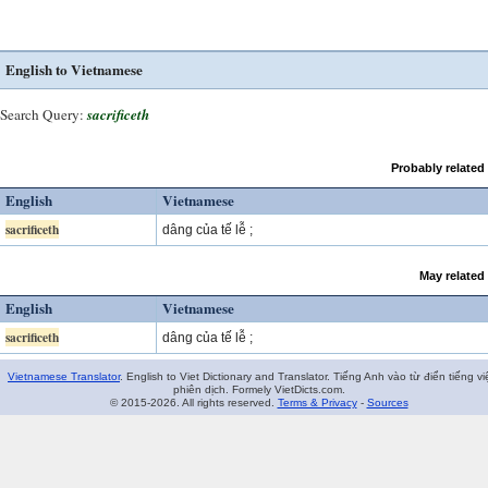
English to Vietnamese
Search Query:
sacrificeth
Probably related
English
Vietnamese
sacrificeth
dâng của tế lễ ;
May related
English
Vietnamese
sacrificeth
dâng của tế lễ ;
Vietnamese Translator
. English to Viet Dictionary and Translator. Tiếng Anh vào từ điển tiếng vi
phiên dịch. Formely VietDicts.com.
© 2015-2026. All rights reserved.
Terms & Privacy
-
Sources