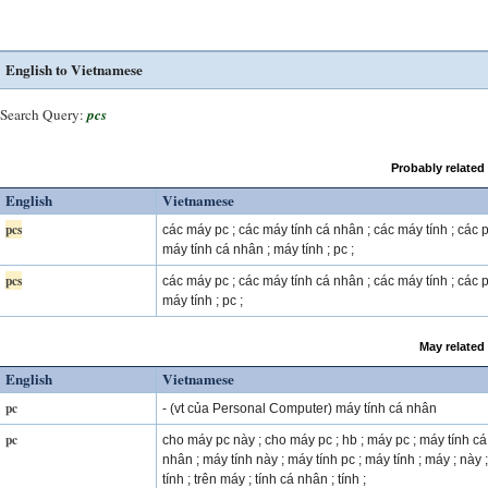
English to Vietnamese
Search Query:
pcs
Probably related
English
Vietnamese
pcs
các máy pc ; các máy tính cá nhân ; các máy tính ; các p
máy tính cá nhân ; máy tính ; pc ;
pcs
các máy pc ; các máy tính cá nhân ; các máy tính ; các p
máy tính ; pc ;
May related
English
Vietnamese
pc
- (vt của Personal Computer) máy tính cá nhân
pc
cho máy pc này ; cho máy pc ; hb ; máy pc ; máy tính cá
nhân ; máy tính này ; máy tính pc ; máy tính ; máy ; này ;
tính ; trên máy ; tính cá nhân ; tính ;