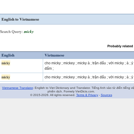
English to Vietnamese
Search Query:
micky
Probably related
English
Vietnamese
micky
cho micky ; mickey ; micky à ; trận đấu ; với micky ; à ; ý 
đấm ;
micky
cho micky ; mickey ; micky à ; trận đấu ; với micky ; à ; ý 
Vietnamese Translator
. English to Viet Dictionary and Translator. Tiếng Anh vào từ điển tiếng vi
phiên dịch. Formely VietDicts.com.
© 2015-2026. All rights reserved.
Terms & Privacy
-
Sources