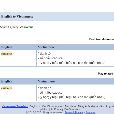
English to Vietnamese
Search Query:
caduceus
Best translation 
English
Vietnamese
caduceus
* danh từ
- số nhiều caducei
- (y học) y hiệu (dấu hiệu hai con rắn quấn nhau)
May related
English
Vietnamese
caduceus
* danh từ
- số nhiều caducei
- (y học) y hiệu (dấu hiệu hai con rắn quấn nhau)
Vietnamese Translator
. English to Viet Dictionary and Translator. Tiếng Anh vào từ điển tiếng vi
phiên dịch. Formely VietDicts.com.
© 2015-2026. All rights reserved.
Terms & Privacy
-
Sources