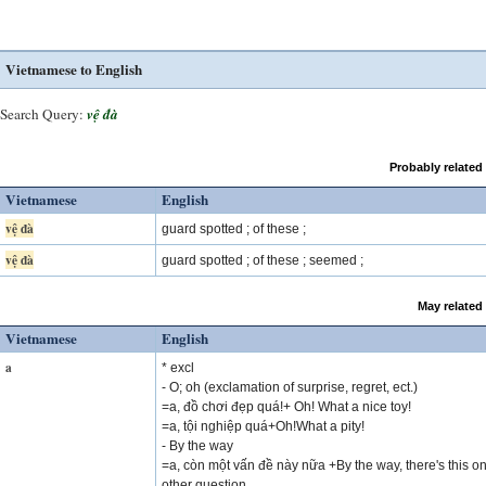
Vietnamese to English
Search Query:
vệ đà
Probably related
Vietnamese
English
vệ đà
guard spotted ; of these ;
vệ đà
guard spotted ; of these ; seemed ;
May related
Vietnamese
English
a
* excl
- O; oh (exclamation of surprise, regret, ect.)
=a, đồ chơi đẹp quá!+ Oh! What a nice toy!
=a, tội nghiệp quá+Oh!What a pity!
- By the way
=a, còn một vấn đề này nữa +By the way, there's this o
other question