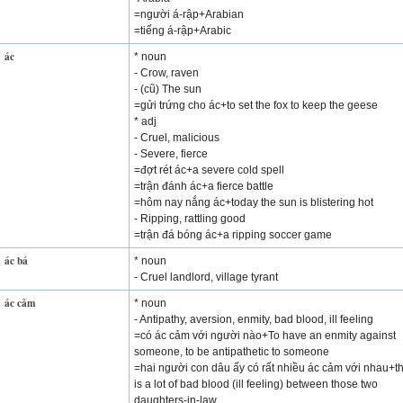
=người á-rập+Arabian
=tiếng á-rập+Arabic
ác
* noun
- Crow, raven
- (cũ) The sun
=gửi trứng cho ác+to set the fox to keep the geese
* adj
- Cruel, malicious
- Severe, fierce
=đợt rét ác+a severe cold spell
=trận đánh ác+a fierce battle
=hôm nay nắng ác+today the sun is blistering hot
- Ripping, rattling good
=trận đá bóng ác+a ripping soccer game
ác bá
* noun
- Cruel landlord, village tyrant
ác cảm
* noun
- Antipathy, aversion, enmity, bad blood, ill feeling
=có ác cảm với người nào+To have an enmity against
someone, to be antipathetic to someone
=hai người con dâu ấy có rất nhiều ác cảm với nhau+t
is a lot of bad blood (ill feeling) between those two
daughters-in-law