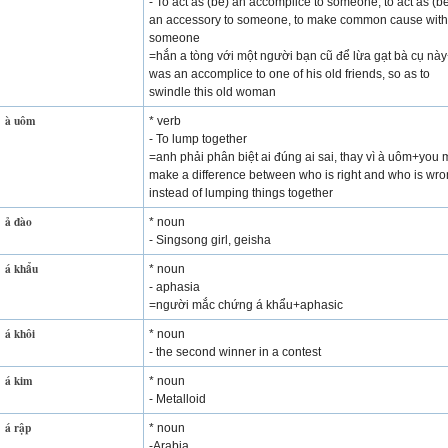
- To act as (be) an accomplice to someone, to act as (b
an accessory to someone, to make common cause with
someone
=hắn a tòng với một người bạn cũ để lừa gạt bà cụ nà
was an accomplice to one of his old friends, so as to
swindle this old woman
à uôm
* verb
- To lump together
=anh phải phân biệt ai đúng ai sai, thay vì à uôm+you 
make a difference between who is right and who is wro
instead of lumping things together
ả đào
* noun
- Singsong girl, geisha
á khẩu
* noun
- aphasia
=người mắc chứng á khẩu+aphasic
á khôi
* noun
- the second winner in a contest
á kim
* noun
- Metalloid
á rập
* noun
-Arabia