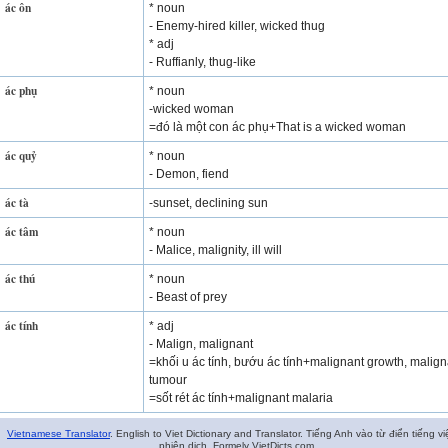
ác ôn
* noun
- Enemy-hired killer, wicked thug
* adj
- Ruffianly, thug-like
ác phụ
* noun
-wicked woman
=đó là một con ác phụ+That is a wicked woman
ác quỷ
* noun
- Demon, fiend
ác tà
-sunset, declining sun
ác tâm
* noun
- Malice, malignity, ill will
ác thú
* noun
- Beast of prey
ác tính
* adj
- Malign, malignant
=khối u ác tính, bướu ác tính+malignant growth, malign
tumour
=sốt rét ác tính+malignant malaria
Vietnamese Translator
. English to Viet Dictionary and Translator. Tiếng Anh vào từ điển tiếng vi
phiên dịch. Formely VietDicts.com.