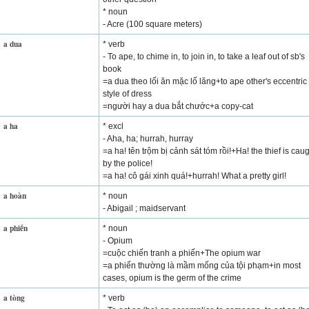
* noun
- Acre (100 square meters)
a dua
* verb
- To ape, to chime in, to join in, to take a leaf out of sb's
book
=a dua theo lối ăn mặc lố lăng+to ape other's eccentric
style of dress
=người hay a dua bắt chước+a copy-cat
a ha
* excl
- Aha, ha; hurrah, hurray
=a ha! tên trộm bị cảnh sát tóm rồi!+Ha! the thief is cau
by the police!
=a ha! cô gái xinh quá!+hurrah! What a pretty girl!
a hoàn
* noun
- Abigail ; maidservant
a phiến
* noun
- Opium
=cuộc chiến tranh a phiến+The opium war
=a phiến thường là mầm mống của tội phạm+in most
cases, opium is the germ of the crime
a tòng
* verb