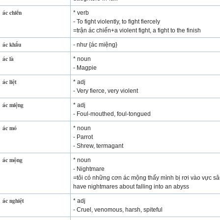
ác chiến
* verb
- To fight violently, to fight fiercely
=trận ác chiến+a violent fight, a fight to the finish
ác khẩu
- như {ác miệng}
ác là
* noun
- Magpie
ác liệt
* adj
- Very fierce, very violent
ác miệng
* adj
- Foul-mouthed, foul-tongued
ác mó
* noun
- Parrot
- Shrew, termagant
ác mộng
* noun
- Nightmare
=tôi có những cơn ác mộng thấy mình bị rơi vào vực sâ
have nightmares about falling into an abyss
ác nghiệt
* adj
- Cruel, venomous, harsh, spiteful