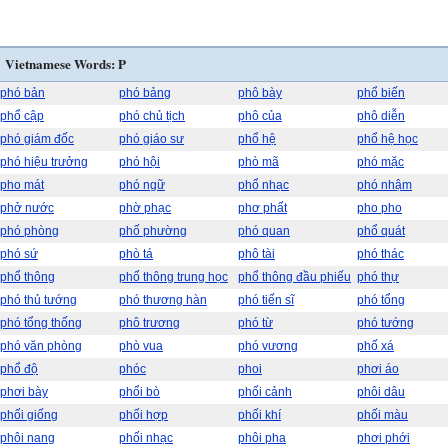
Vietnamese Words: P
phó bản
phó bảng
phô bày
phổ biến
phổ cập
phó chủ tịch
phô của
phô diễn
phó giám đốc
phó giáo sư
phổ hệ
phổ hệ học
phó hiệu trưởng
phó hội
phò mã
phó mặc
pho mát
phó ngữ
phổ nhạc
phó nhậm
phở nước
phờ phạc
phơ phất
pho pho
phó phòng
phố phường
phó quan
phổ quát
phó sứ
phò tá
phô tài
phó thác
phổ thông
phổ thông trung học
phổ thông đầu phiếu
phó thự
phó thủ tướng
phó thương hàn
phó tiến sĩ
phó tổng
phó tổng thống
phô trương
phó từ
phó tướng
phó văn phòng
phò vua
phó vương
phố xá
phổ độ
phóc
phoi
phơi áo
phơi bày
phổi bò
phối cảnh
phôi dâu
phối giống
phối hợp
phối khí
phối màu
phôi nang
phối nhạc
phôi pha
phơi phới