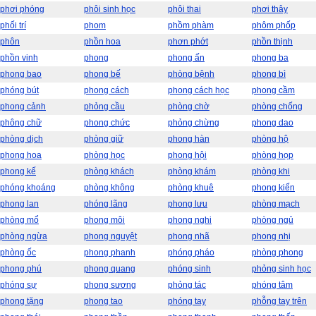
phơi phóng
phôi sinh học
phôi thai
phơi thây
phối trí
phom
phồm phàm
phôm phốp
phôn
phồn hoa
phơn phớt
phồn thịnh
phồn vinh
phong
phong ấn
phong ba
phong bao
phong bế
phòng bệnh
phong bì
phóng bút
phong cách
phong cách học
phong cầm
phong cảnh
phỏng cầu
phòng chờ
phòng chống
phông chữ
phong chức
phỏng chừng
phong dao
phòng dịch
phòng giữ
phong hàn
phòng hộ
phong hoa
phòng học
phong hội
phòng họp
phong kế
phòng khách
phòng khám
phòng khi
phóng khoáng
phòng không
phòng khuê
phong kiến
phong lan
phóng lãng
phong lưu
phòng mạch
phòng mổ
phong môi
phong nghi
phòng ngủ
phòng ngừa
phong nguyệt
phong nhã
phong nhị
phòng ốc
phong phanh
phóng pháo
phòng phong
phong phú
phong quang
phóng sinh
phỏng sinh học
phóng sự
phong sương
phỏng tác
phóng tâm
phong tặng
phong tao
phóng tay
phỗng tay trên