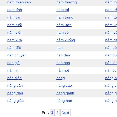
năm thiên văn
nam thương
nằm th
nam tính
năm tới
nam t
nằm trơ
nam trung
nam tử
năm tuổi
nằm ườn
nằm v
nằm viện
nam vô
nằm v
năm xưa
nằm xuống
nắm đ
nắm đất
nan
nắn bó
nặn chuyện
nạn dân
nan du
nan giải
nan hoa
nản lò
năn nỉ
nắn nót
nặn óc
nắn điện
nang
nâng b
nặng căn
nâng cao
nâng c
nàng dâu
nặng gánh
nắng g
nâng giấc
nắng hạn
nàng h
Prev
1
2
Next