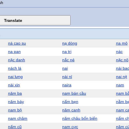
sh
A
ná cao su
nạ dòng
na mô
na pan
na tri
nác
nặc danh
nắc nẻ
nặc nô
nách lá
nai
nài ba
nai lưng
nài nỉ
nai nịt
nài xin
naira
nam
năm ba
nam bán cầu
nam b
năm bảy
nấm bẹn
nằm b
nam bộ
năm canh
nam c
nam châm
năm châu bốn biển
nấm ch
nấm cũ
nam cực
năm cù