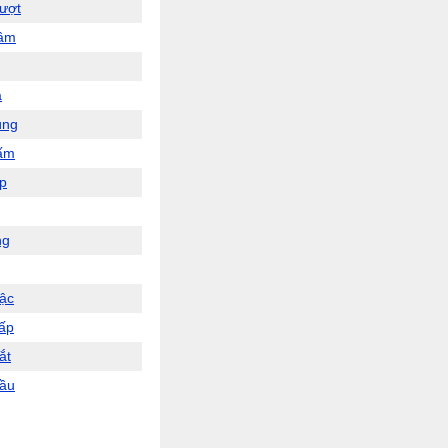
ượt
rầm
ạ
ùng
ấm
p
ng
ậc
ấp
ắt
ầu