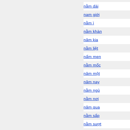
nằm dài
nam giới
nằm ì
nằm khàn
năm kia
nằm liệt
nấm men
nằm mốc
năm một
năm nay
nằm ngủ
nằm nơi
năm qua
nằm sấp
nằm sượt