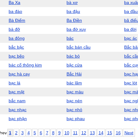
Ba Xa
bà xơ
ba xuâ
ba đào
ba đậu
ba đầu
Bà Điểm
Ba Điền
bã điế
bà đỡ
ba đờ xuy
ba đời
ba đông
bác
bạc ác
bắc bậc
bắc bán cầu
Bắc b
bạc bẽo
bác bỏ
bắc cầ
bác cổ thông kim
bậc cửa
bắc cự
bạc hà cay
Bắc Hải
bạc hạ
bạc lá
bác lãm
bạc lót
bạc mặt
bạc màu
bạc m
bắc nam
bạc nén
bạc ng
bạc nhạc
bạc nhỏ
bạc n
bạc phận
bạc phau
bạc ph
rev
1
2
3
4
5
6
7
8
9
10
11
12
13
14
15
16
Next