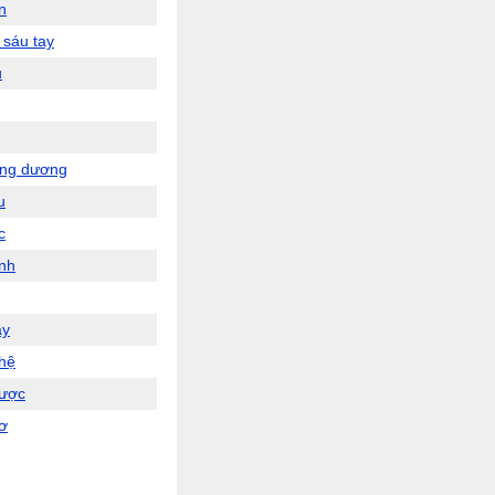
n
 sáu tay
u
ăng dương
u
c
nh
ày
hệ
hược
ơ