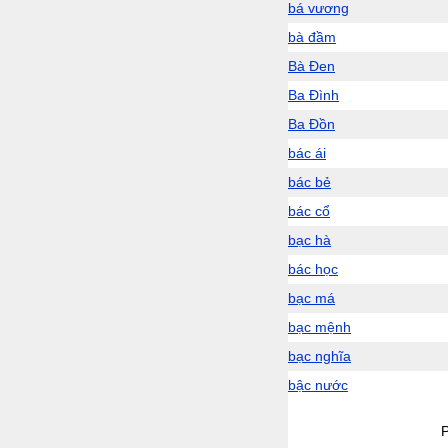
bá vương
bà đầm
Bà Đen
Ba Đình
Ba Đồn
bác ái
bác bẻ
bác cổ
bạc hà
bác học
bạc má
bạc mệnh
bạc nghĩa
bậc nước
P