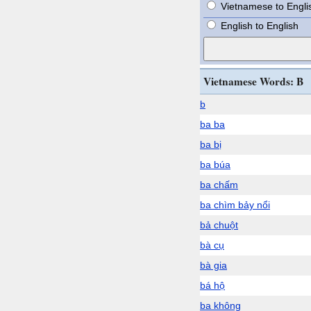
Vietnamese to Engli
English to English
Vietnamese Words: B
b
ba ba
ba bị
ba búa
ba chấm
ba chìm bảy nổi
bả chuột
bà cụ
bà gia
bá hộ
ba không