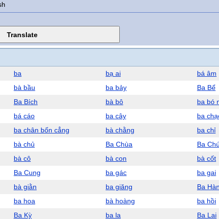
sh
ba
bạ ai
bá âm
bà bầu
ba bảy
Ba Bể
Ba Bích
bà bô
ba bó 
bá cáo
ba cây
ba chạ
ba chân bốn cẳng
bà chằng
ba chỉ
bà chủ
Ba Chùa
Ba Ch
bà cô
bà con
bà cốt
Ba Cung
ba gác
ba gai
bà giằn
ba giăng
Ba Hà
ba hoa
bà hoàng
ba hồi
Ba Kỳ
ba la
Ba Lai