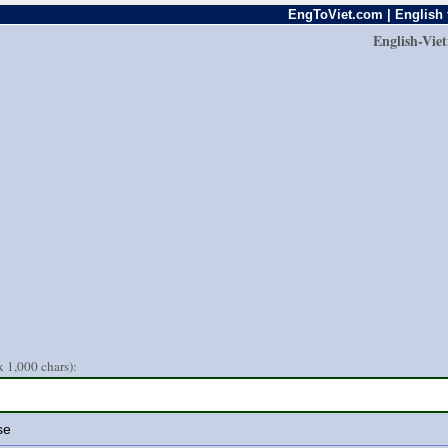
EngToViet.com | English 
English-Vie
 1,000 chars):
se