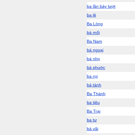
ba lần bảy lượt
ba lê
Ba Lòng
bà mối
Ba Nam
bà ngoại
bá nhọ
bà phước
ba rọi
bá tánh
Ba Thành
ba tiêu
Ba Trại
ba tư
bà vãi