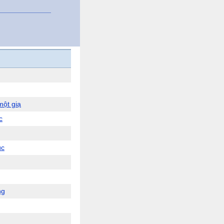
một giạ
c
úc
ng