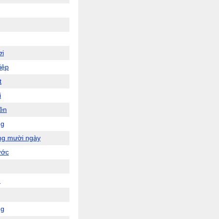
ơi
iệp
t
i
ền
ng
ng mười ngày
ước
n
ng