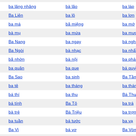
ba lăng nhăng
bà lão
ba láp
Ba Liên
ba lô
ba lơn
ba má
bã miệng
ba mớ
bà mụ
ba mứa
ba mư
Ba Nang
ba ngay
bá ngh
Ba Ngòi
bà nhạc
ba nhấ
bã nhờn
bà nội
ba phả
ba quân
ba que
bá quy
Ba Sao
ba sinh
Ba Tầ
ba tê
ba tháng
ba thá
bá thí
ba thu
Bá Th
bá tính
Ba Tô
ba trá
bà trẻ
Bà Triệu
ba trợ
ba tuần
bá tước
ba vạ
Ba Vì
bá vơ
Ba Vò