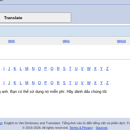
gps
gpu
gpus
.
I
.
J
.
K
.
L
.
M
.
N
.
O
.
P
.
Q
.
R
.
S
.
T
.
U
.
V
.
W
.
X
.
Y
.
Z
.
.
I
.
J
.
K
.
L
.
M
.
N
.
O
.
P
.
Q
.
R
.
S
.
T
.
U
.
V
.
W
.
X
.
Y
.
Z
.
ng anh. Bạn có thể sử dụng nó miễn phí. Hãy đánh dấu chúng tôi:
or
. English to Viet Dictionary and Translator. Tiếng Anh vào từ điển tiếng việt và phiên dịch. 
© 2015-2026. All rights reserved.
Terms & Privacy
-
Sources