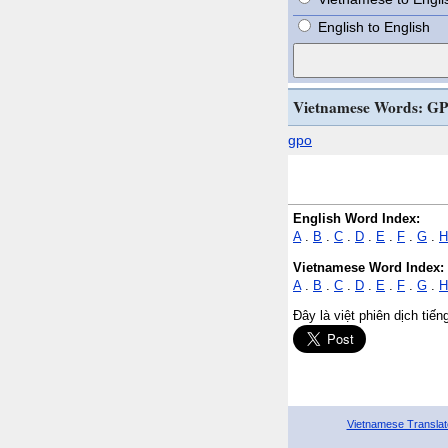
English to English
Vietnamese Words: GP
gpo
English Word Index:
A
.
B
.
C
.
D
.
E
.
F
.
G
.
H
Vietnamese Word Index:
A
.
B
.
C
.
D
.
E
.
F
.
G
.
H
Đây là việt phiên dịch tiế
Vietnamese Translat