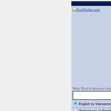
Write Word or Sentence (max
English to Vietname
Vietnamese to Engli