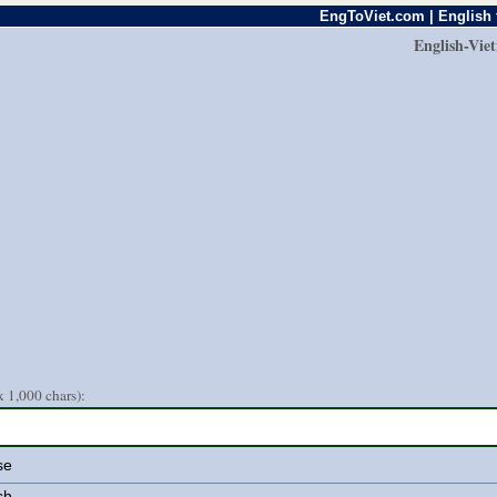
EngToViet.com | English 
English-Vie
 1,000 chars):
se
sh