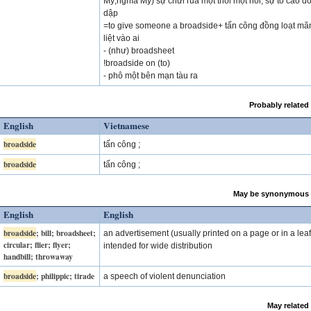
Mỹ,nghĩa Mỹ) sự chửi rủa một thôi một hồi; sự tố cáo d
dập
=to give someone a broadside+ tấn công đồng loạt mã
liệt vào ai
- (như) broadsheet
!broadside on (to)
- phô một bên mạn tàu ra
Probably related
English
Vietnamese
broadside
tấn công ;
broadside
tấn công ;
May be synonymous 
English
English
broadside
; bill; broadsheet;
an advertisement (usually printed on a page or in a leaf
circular; flier; flyer;
intended for wide distribution
handbill; throwaway
broadside
; philippic; tirade
a speech of violent denunciation
May related