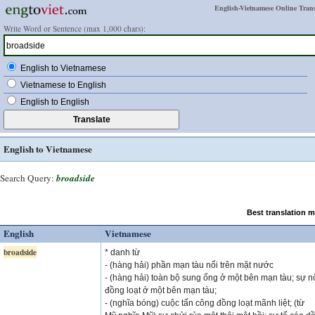
English-Vietnamese Online Trans
Write Word or Sentence (max 1,000 chars):
English to Vietnamese
Vietnamese to English
English to English
English to Vietnamese
Search Query:
broadside
Best translation 
English
Vietnamese
broadside
* danh từ
- (hàng hải) phần mạn tàu nổi trên mặt nước
- (hàng hải) toàn bộ sung ống ở một bên mạn tàu; sự n
đồng loạt ở một bên mạn tàu;
- (nghĩa bóng) cuộc tấn công đồng loạt mãnh liệt; (từ