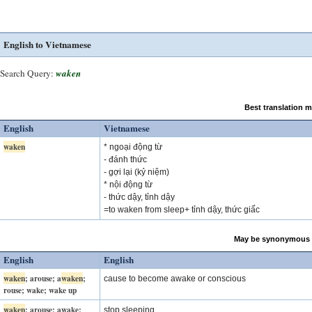
English to Vietnamese
Search Query:
waken
Best translation 
English
Vietnamese
waken
* ngoại động từ
- đánh thức
- gợi lại (kỷ niệm)
* nội động từ
- thức dậy, tỉnh dậy
=to waken from sleep+ tỉnh dậy, thức giấc
May be synonymous 
English
English
waken
; arouse; a
waken
;
cause to become awake or conscious
rouse; wake; wake up
waken
; arouse; awake;
stop sleeping