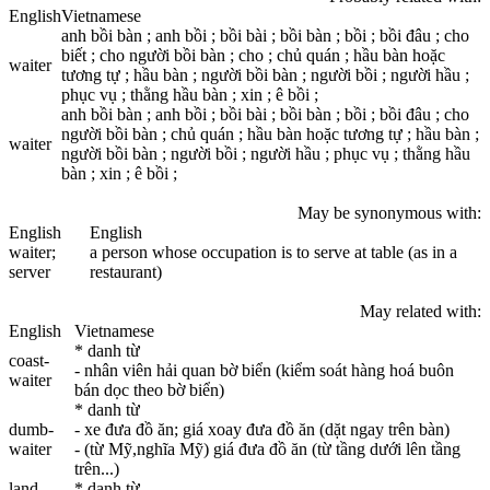
English
Vietnamese
anh bồi bàn ; anh bồi ; bồi bài ; bồi bàn ; bồi ; bồi đâu ; cho
biết ; cho người bồi bàn ; cho ; chủ quán ; hầu bàn hoặc
waiter
tương tự ; hầu bàn ; người bồi bàn ; người bồi ; người hầu ;
phục vụ ; thằng hầu bàn ; xin ; ê bồi ;
anh bồi bàn ; anh bồi ; bồi bài ; bồi bàn ; bồi ; bồi đâu ; cho
người bồi bàn ; chủ quán ; hầu bàn hoặc tương tự ; hầu bàn ;
waiter
người bồi bàn ; người bồi ; người hầu ; phục vụ ; thằng hầu
bàn ; xin ; ê bồi ;
May be synonymous with:
English
English
waiter
;
a person whose occupation is to serve at table (as in a
server
restaurant)
May related with:
English
Vietnamese
* danh từ
coast-
- nhân viên hải quan bờ biển (kiểm soát hàng hoá buôn
waiter
bán dọc theo bờ biển)
* danh từ
dumb-
- xe đưa đồ ăn; giá xoay đưa đồ ăn (dặt ngay trên bàn)
waiter
- (từ Mỹ,nghĩa Mỹ) giá đưa đồ ăn (từ tầng dưới lên tầng
trên...)
land
* danh từ