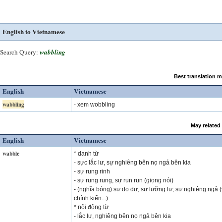
English to Vietnamese
Search Query:
wabbling
Best translation 
English
Vietnamese
wabbling
- xem wobbling
May related
English
Vietnamese
wabble
* danh từ
- sực lắc lư, sự nghiêng bên nọ ngả bên kia
- sự rung rinh
- sự rung rung, sự run run (giọng nói)
- (nghĩa bóng) sự do dự, sự lưỡng lự; sự nghiêng ngả 
chính kiến...)
* nội động từ
- lắc lư, nghiêng bên nọ ngả bên kia