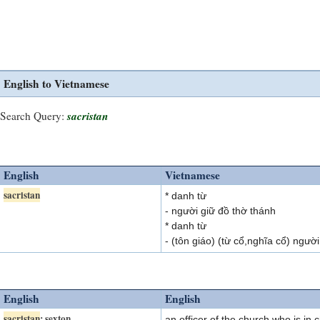
English to Vietnamese
sacristan
Search Query:
English
Vietnamese
sacristan
* danh từ
- người giữ đồ thờ thánh
* danh từ
- (tôn giáo) (từ cổ,nghĩa cổ) ngườ
English
English
sacristan
; sexton
an officer of the church who is in 