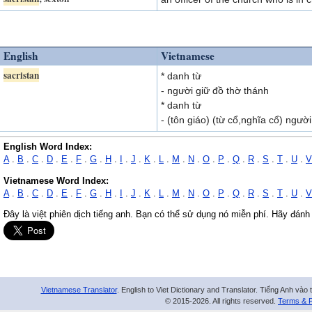
English
Vietnamese
sacristan
* danh từ
- người giữ đồ thờ thánh
* danh từ
- (tôn giáo) (từ cổ,nghĩa cổ) ngườ
English Word Index:
A
.
B
.
C
.
D
.
E
.
F
.
G
.
H
.
I
.
J
.
K
.
L
.
M
.
N
.
O
.
P
.
Q
.
R
.
S
.
T
.
U
.
V
Vietnamese Word Index:
A
.
B
.
C
.
D
.
E
.
F
.
G
.
H
.
I
.
J
.
K
.
L
.
M
.
N
.
O
.
P
.
Q
.
R
.
S
.
T
.
U
.
V
Đây là việt phiên dịch tiếng anh. Bạn có thể sử dụng nó miễn phí. Hãy đánh
Vietnamese Translator
. English to Viet Dictionary and Translator. Tiếng Anh vào 
© 2015-2026. All rights reserved.
Terms & P