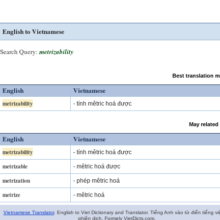
English to Vietnamese
Search Query:
metrizability
Best translation 
English
Vietnamese
metrizability
- tính mêtric hoá được
May related
English
Vietnamese
metrizability
- tính mêtric hoá được
metrizable
- mêtric hoá được
metrization
- phép mêtric hoá
metrize
- mêtric hoá
Vietnamese Translator
. English to Viet Dictionary and Translator. Tiếng Anh vào từ điển tiếng vi
phiên dịch. Formely VietDicts.com.