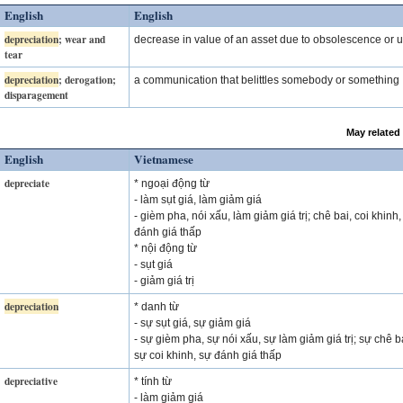
English
English
depreciation
; wear and
decrease in value of an asset due to obsolescence or 
tear
depreciation
; derogation;
a communication that belittles somebody or something
disparagement
May related
English
Vietnamese
depreciate
* ngoại động từ
- làm sụt giá, làm giảm giá
- gièm pha, nói xấu, làm giảm giá trị; chê bai, coi khinh,
đánh giá thấp
* nội động từ
- sụt giá
- giảm giá trị
depreciation
* danh từ
- sự sụt giá, sự giảm giá
- sự gièm pha, sự nói xấu, sự làm giảm giá trị; sự chê b
sự coi khinh, sự đánh giá thấp
depreciative
* tính từ
- làm giảm giá