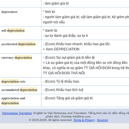
- làm giảm giá trị
depreciator
* tính từ
- người làm giảm giá trị; vật làm giảm giá trị; kẻ gièm p
người nói xấu
self-
depreciation
* danh từ
- sự tự đánh giá thấp; sự tự ti
accelerated
depreciation
- (Econ) Khấu hao nhanh, khấu hao gia tốc.
+ Xem DEPRECIATION
currency
depreciation
- (Econ) Sự sụt giảm giá trị tiền tệ
+ Là sự giảm giá trị của một đồng tiền so với đồng tiền
khác, có nghĩa là sự giảm TỶ GIÁ HỐI ĐOÁI trong hệ t
TỶ GIÁ HỐI ĐOÁI THẢ NỔI.
depreciation
rate
- (Econ) Tỷ lệ khấu hao.
accumulated
depreciation
- (Econ) Khấu hao tích luỹ.
appreciation and
- (Econ) Tăng giá và giảm giá trị.
depreciation
Vietnamese Translator
. English to Viet Dictionary and Translator. Tiếng Anh vào từ điển tiếng vi
phiên dịch. Formely VietDicts.com.
© 2015-2026. All rights reserved.
Terms & Privacy
-
Sources