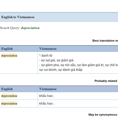
English to Vietnamese
Search Query:
depreciation
Best translation 
English
Vietnamese
depreciation
* danh từ
- sự sụt giá, sự giảm giá
- sự gièm pha, sự nói xấu, sự làm giảm giá trị; sự chê b
sự coi khinh, sự đánh giá thấp
Probably related
English
Vietnamese
depreciation
khấu hao ;
depreciation
khấu hao ;
May be synonymous 