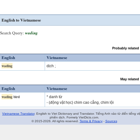
English to Vietnamese
Search Query:
wading
Probably related
English
Vietnamese
wading
dịch ;
May related
English
Vietnamese
wading
bird
* danh từ
- (động vật học) chim cao cẳng, chim lội
Vietnamese Translator
. English to Viet Dictionary and Translator. Tiếng Anh vào từ điển tiếng vi
phiên dịch. Formely VietDicts.com.
© 2015-2026. All rights reserved.
Terms & Privacy
-
Sources